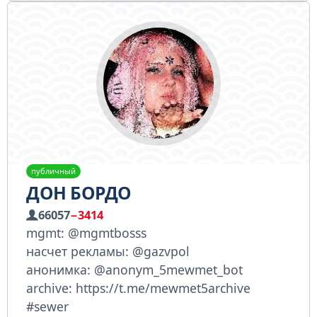
публичный
ДОН БОРДО
66057
−3414
mgmt: @mgmtbosss
насчет рекламы: @gazvpol
анонимка: @anonym_5mewmet_bot
archive: https://t.me/mewmet5archive
#sewer