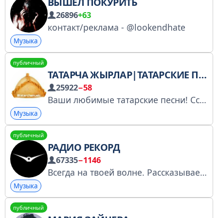
ВЫШЕЛ ПОКУРИТЬ
26896
+63
контакт/реклама - @lookendhate
Музыка
публичный
ТАТАРЧА ЖЫРЛАР|ТАТАРСКИЕ ПЕСНИ
25922
−58
Ваши любимые татарские песни! Ссылка для приглашения ваших друзей @tatarchamusic Хотите чтобы мы загрузили вашу песню? По вопросам и предложениям пишите @pepya
Музыка
публичный
РАДИО РЕКОРД
67335
−1146
Всегда на твоей волне. Рассказываем обо всех важных событиях в мире! Записи шоу: t.me/record_playlists Фестивали: www.radiorecord.ru/event Приложение: www.radiorecord.ru/apps Чат для общения: t.me/radiorecordchat Реестр РКН: clck.ru/3GG5zE
Музыка
публичный