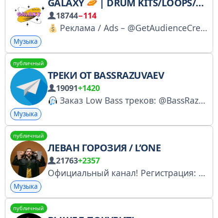
GALAXY
| DRUM KITS/LOOPS/PLUGINS
18744
−114
Реклама / Ads – @GetAudienceCreator
Музыка
публичный
ТРЕКИ ОТ BASSRAZUVAEV
19091
+1420
Заказ Low Bass треков: @BassRazuvaev26
Музыка
публичный
ЛЕВАН ГОРОЗИЯ / L’ONE
21763
+2357
Официальный канал! Регистрация: https://gosuslugi.ru/snet/67a477c8dc130259d5a6f906
Музыка
публичный