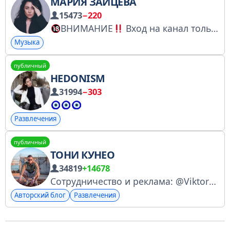
МАРИЯ ЗАЙЦЕВА
15473
−220
ВНИМАНИЕ
Вход на канал только для людей 18+, с чувством юмора и самоиронией Добро пожаловать на официальную страницу певицы, автора и исполнителя Марии Зайцевой Instagram @mariazaitseva YouTube https://youtube.com/c/Mariamusicofficial
Музыка
публичный
HEDONISM
31994
−303
Развлечения
публичный
ТОНИ КУНЕО
34819
+14678
Сотрудничество и реклама: @Viktor_Prokhozhy Страница включена Роскомнадзором в перечень персональных страниц: https://knd.gov.ru/license?id=6736d7cc97de7d1d195862f1&registryType=bloggersPermission
Авторский блог
Развлечения