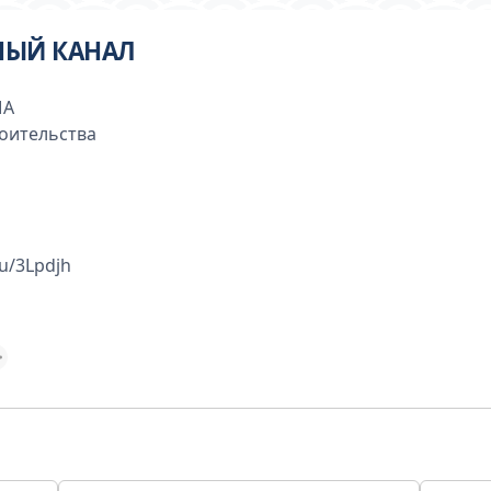
НЫЙ КАНАЛ
MA
роительства
ru/3Lpdjh