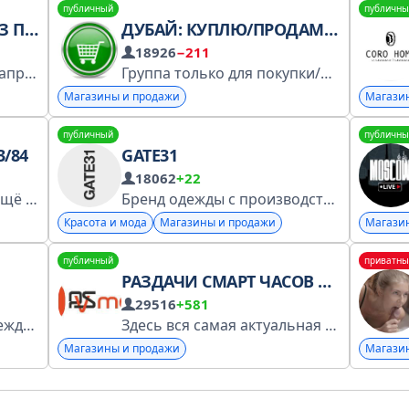
публичный
публичны
ИКОВ
ДУБАЙ: КУПЛЮ/ПРОДАМ/ОТДАМ ДАРОМ
18926
−211
Найди жилье для души напрямую от собственников в Абхазии
Размещение объ
Группа только для покупки/продажи только личных вещей Ссылки запрещены Бизнес, коммерция, продажа недвижимости только через @oaeinfbot Правила группы: https://t.me/dubaichats8/2 Разместить пост - @oaeinfbot Админ - @oaechatbot Все чаты ОАЭ @oae_info
Магазины и продажи
Магази
публичный
публичны
3/84
GATE31
18062
+22
 скидка
Ватсап
89999707220
Бренд одежды с производством в Санкт–Петербурге. Единственный аккаунт поддержки в telegram: @gate31_online На связи с 9:00 до 21:00 (МСК) Адреса магазинов: www.gate31.ru/page/stores Интернет–магазин: www.gate31.ru Заявление на регистрацию №677175
Красота и мода
Магазины и продажи
Магази
публичный
приватны
РАЗДАЧИ СМАРТ ЧАСОВ И АКСЕССУАРОВ
29516
+581
KAVISTORE - Магазин Oдежда и Обуви . Наш менеджер
@kavi_manager Наш са
Здесь вся самая актуальная информация по нашим раздачам
Магазины и продажи
Магази