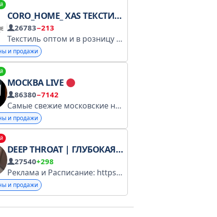
й
CORO_HOME_ XAS ТЕКСТИЛЬ
26783
−213
явлений/реклама: @levinamur Мы в ВК: vk.com/rentabha
Текстиль оптом и в розницу Прямые поставки из Турции и Китая
ны и продажи
й
МОСКВА LIVE
86380
−7142
 Мукамил
ТК САДОВОД
23 ЛИНИЯ
Самые свежие московские новости без пропаганды
84 ПАВИЛЬОН
ны и продажи
й
DEEP THROAT | ГЛУБОКАЯ ГЛОТКА
27540
+298
йт
https://kavistore.online Наш инстаграм
Реклама и Расписание: https://tagio.pro/channel/16066/ Бот для покупки рекламы: https://t.me/deep_throat_asdbot
https:/
ны и продажи