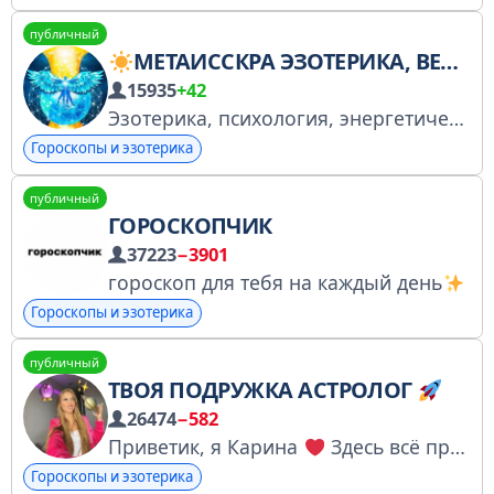
публичный
МЕТАИССКРА ЭЗОТЕРИКА, ВЕДОМЫЕ МЕДИТАЦИИ, ПРАКТИКИ
15935
+42
Эзотерика, психология, энергетический мир, альтернативная история и новости, саморазвитие, реинкарнация Поддержать: t.me/boost/metaisskra1 metaisskra.com
Гороскопы и эзотерика
публичный
ГОРОСКОПЧИК
37223
−3901
гороскоп для тебя на каждый день
Гороскопы и эзотерика
публичный
ТВОЯ ПОДРУЖКА АСТРОЛОГ
26474
−582
Приветик, я Карина
Здесь всё про астрологию, прогнозы и отношения с
Гороскопы и эзотерика