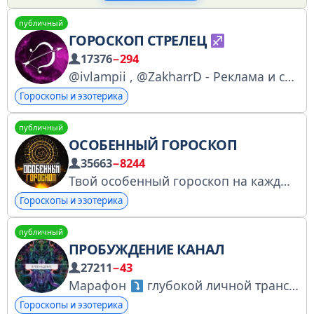
публичный
ГОРОСКОП СТРЕЛЕЦ
17376
−294
@ivlampii , @ZakharrD - Реклама и сотрудничество @znaki_vse - остальные знаки зодиака
Гороскопы и эзотерика
публичный
ОСОБЕННЫЙ ГОРОСКОП
35663
−8244
Твой особенный гороскоп на каждый день! Сотрудничество - @viktoriya_adv
Гороскопы и эзотерика
публичный
ПРОБУЖДЕНИЕ КАНАЛ
27211
−43
Марафон
глубокой личной трансформации «ПРОБУЖДЕНИЕ»
Гороскопы и эзотерика