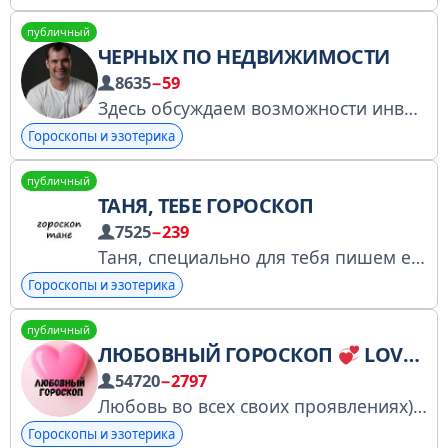
публичный
ЧЕРНЫХ ПО НЕДВИЖИМОСТИ
8635
−59
Здесь обсуждаем возможности инвестирования в недвижимость Сочи и Адыгее. Ищем лакомые кусочки, которые могут дать 20%-40% в год.
Гороскопы и эзотерика
публичный
ТАНЯ, ТЕБЕ ГОРОСКОП
7525
−239
Таня, специально для тебя пишем ежедневные гороскопы) Только сотрудничество по рекламе: @anna_thesun
Гороскопы и эзотерика
публичный
ЛЮБОВНЫЙ ГОРОСКОП
LOVE IS....
54720
−2797
Любовь во всех своих проявлениях)
А
Гороскопы и эзотерика