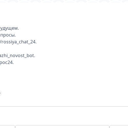
будущем.
опросы.
rossiya_chat_24.
zhi_novost_bot.
poc24.