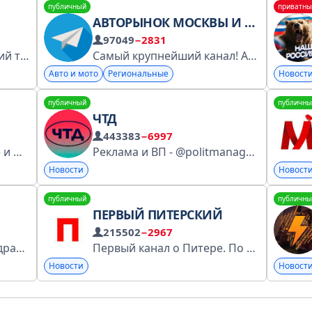
публичный
приватны
АВТОРЫНОК МОСКВЫ И ПИТЕРА РФ
97049
−2831
112 — Главный российский телеграм-канал о происшествиях. Реклама: @yulya_admin @apmatupa_adm Прислать новость: https://t.me/novosti_112rossiya?direct *Ответственность за рекламу несет рекламодатель
Самый крупнейший канал! Администрация канала, не несёт ответственность ,за продавцов автомобилей! По РЕКЛАМЕ писать сюда @sasha121083 Выложить объявление @Zevakov_n
Авто и мото
Региональные
Новост
публичный
публичны
ЧТД
443383
−6997
Главный канал о реддите и жизни интернета. Пишем о том, что обсуждают сегодня, и показываем то, о чём будут говорить завтра. По вопросам рекламы — @adretra_bot По остальным вопросам — @dewqas Реестр: clck.ru/3Lj8Vs
Реклама и ВП - @politmanagertg @voprosyreklamy — Почему меня забанили в комментариях? — Потому что
Новости
Новост
публичный
публичны
ПЕРВЫЙ ПИТЕРСКИЙ
215502
−2967
Официальный рупор подразделения. Слава Руси! @Alexey_Milchakov_private_bot - канал Серба. @rusichspb - спортпит. @dshrg_lavka - сувениры. @svo_dshrg - набор на контракт. по рекламе - в сообщения канала.
Первый канал о Питере. По рекламе: @mossovet Работаем с @Tgpodbor_official, @swaymedia и @Spiral_Yuri Предложить новость: @piterguru_bot РКН: https://clck.ru/3GiqrZ
Новости
Новост