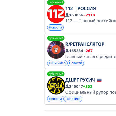
публичный
112 | РОССИЯ
163856
−2118
Новости
публичный
R/РЕТРАНСЛЯТОР
165234
−267
GIF и Video
Новости
публичный
ДШРГ РУСИЧ
240047
+352
Новости
Политика