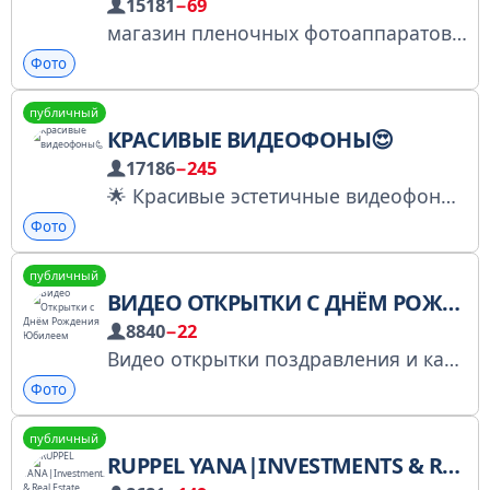
15181
−69
магазин пленочных фотоаппаратов ▫️ для начинающих и любителей ▫️ москва + доставка по рф и снг ▫️ 5000+ довольных клиентов ▫️ вся информация в закрепе 📸 По вопросам покупки пиши → @mruneedcam
Фото
публичный
КРАСИВЫЕ ВИДЕОФОНЫ😍
17186
−245
🌟 Красивые эстетичные видеофоны для ваших сторис и рилс 💓 Ежедневные эксклюзивные идеи Роскомнадзор заявление№ 4967401517 ☀️ Купить рекламу тут https://telega.in/c/beautiful_videophones ☀️ Админ @marianna2888
Фото
публичный
ВИДЕО ОТКРЫТКИ С ДНËМ РОЖДЕНИЯ ЮБИЛЕЕМ
8840
−22
Видео открытки поздравления и картинки с Днём Рождения, Юбилеем, На праздники. Пожелания доброго утра, спокойной ночи, хорошего дня. Купить рекламу: https://telega.in/c/otkrytka_ok Контакты - @TDM_MARKET
Фото
публичный
RUPPEL YANA|INVESTMENTS & REAL ESTATE