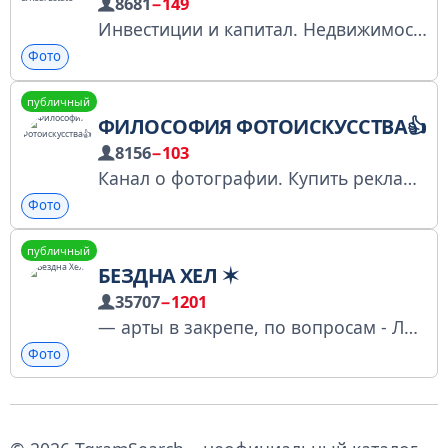
8681
−149
Инвестиции и капитал. Недвижимость в Дубае. Фондовый рынок, частные проекты, стратегия. И немного лайфстайла 🇺🇸 Investments & capital. Dubai real estate. Stock market, private deals, lifestyle Менеджер по рекламе: @jan_scout
Фото
публичный
ФИЛОСОФИЯ ФОТОИСКУССТВА👍
8156
−103
Канал о фотографии. Купить рекламу: (и оставьте отзыв) https://telega.in/c/philosophy_of_photography По peкламе: @Diggsale Для связи и предложений @LisevichSergei ry-9654720114139251108
Фото
публичный
БЕЗДНА ХЕЛ ✶
35707
−1201
— арты в закрепе, по вопросам - ЛС канала — не присваивать авторство работ, не стирать вотермарку, не использовать в коммерческих целях, спасибо — художник, рисую, туплю⭐️
Фото