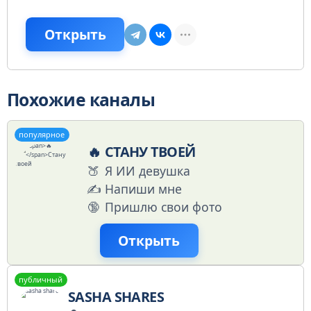
Открыть
Похожие каналы
популярное
🔥
СТАНУ ТВОЕЙ
🍑
Я ИИ девушка
✍️
Напиши мне
🔞
Пришлю свои фото
Открыть
публичный
SASHA SHARES