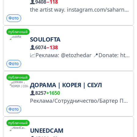
9408
−118
the artist way. instagram.com/saharnaya № 5039472772
Фото
публичный
SOULOFTA
6074
−138
📈Реклама: @etozhedar 📍Donate: https://pay.cloudtips.ru/p/12f82211 📍Twitch: https://www.twitch.tv/soulofta 📍TikTok: https://www.tiktok.com/@soulof.ta 📍Instagram: https://www.instagram.com/soulofta 📍Pinterest: https://pin.it/6E3UX7Wei
Фото
публичный
ДОРАМА | КОРЕЯ | СЕУЛ
8257
+1650
Реклама/Сотрудничество/Бартер Писать сюда 👉 @raz_za Наш канал на Telega in: https://telega.in/c/doramashikk Реклама в канале - https://app.telepush.ru/telegram/doramashikk/cRF2
Фото
публичный
UNEEDCAM