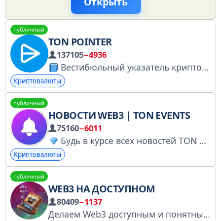
Открыть
публичный
TON POINTER
137105
−4936
Вестибюльный указатель криптовалютного и Телеграм движения Ссылка на канал t.me/TONPOINTER Чат t.me/TONPOINTERCHAT OKX okx.com/join/TONPOINTER Founder t.me/KRA1T ADS t.me/LastKevin
Криптовалюты
публичный
НОВОСТИ WEB3 | TON EVENTS
75160
−6011
Будь в курсе всех новостей TON и Telegram мини-апп — обзор проектов, анонсы дропов, гивы, конкурсы, аналитика и мемы
Криптовалюты
публичный
WEB3 НА ДОСТУПНОМ
80409
−1137
Делаем Web3 доступным и понятным Комьюнити: @easynft_chat Регистрация на курс по дропам: @easyweb3_reality Реклама и партнёрства: @dasha_matushinets