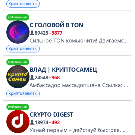
Криптовалюты
публичный
С ГОЛОВОЙ В TON
89425
−5877
Сильное TON комьюнити! Двигаемся, мутим темки, подходим ко всему с головой и всегда на стиле.
Криптовалюты
публичный
ВЛАД | КРИПТОСАМЕЦ
24548
−968
Амбассадор массадопшена Ссылка: @cryptosamec Чат: @cryptosamec_chat Связь: @piskun_v
Криптовалюты
публичный
CRYPTO DIGEST
18974
−492
Узнай первым – действуй быстрее. Сотрудничество: @mmitya69