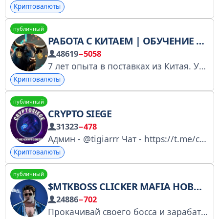
Криптовалюты
публичный
РАБОТА С КИТАЕМ | ОБУЧЕНИЕ ПО ЗАКУПКАМ
48619
−5058
7 лет опыта в поставках из Китая. Учу заказывать товары дешево, быстро (доставка 7-14 дней) с минимумом усилий. Обучение и партнерство для новичков.
Криптовалюты
публичный
CRYPTO SIEGE
31323
−478
Админ - @tigiarrr Чат - https://t.me/cryptosiegechat1 #Инвестиции, #WEB3, #подарки, #NFT.
Криптовалюты
публичный
$MTKBOSS CLICKER MAFIA НОВОСТИ
24886
−702
Прокачивай своего босса и зарабатывай токены $MTKBOSS Игра-кликер проекта MetaToken: https://t.me/metatokens_mtk По вопросам кликера пишите: @ClickerMTK_Support www.metatoken.gg