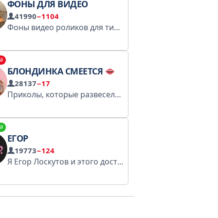
ФОНЫ ДЛЯ ВИДЕО
41990
−1104
Фоны видео роликов для тик тока и подобного Администратор - @vspakloove
Сотрудн
й
БЛОНДИНКА СМЕЕТСЯ
28137
−17
Приколы, которые развеселят всех девушек. Не только блондинок!) По рекламе: @felix_779
й
ЕГОР
19773
−124
Я Егор Лоскутов и этого достаточно loskutov@nerds.digital папочка в реестре: https://rkn.link/FWZ