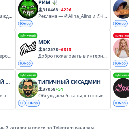
РИМ
310468
−4226
Комиксы (практически) каждый день Стикеры: t.me/addstickers/mrtdll Стикеры с плакатами: t.me/addstickers/KisulkensLapkin Розовый канал: t.me/+i_ifm4CtVJ83NTEy Чат: t.me/+pMLoc1pyEds4YTIy Перечень РКН: https://vk.cc/cRaazn Автор: @amelinereed
Реклама — @Alina_Alins и @KristinaOsti https://clck.ru/3G2gqD Предложка @helprimbot
Юмор
Юмор
публичный
приватны
MDK
542578
−6313
ks you for money.
Добро пожаловать в интернет! Реклама: @senyatret Биржа: https://telega.in/c/mudak РКН: https://vk.cc/cIdF57
Юмор
Юмор
публичный
публичны
ОР
ТИПИЧНЫЙ СИСАДМИН
37058
+51
Лучший юмор и смешные видео только в этом канале! Владелец @iiiaaddminn Админ - @tgsaymehello @tgsaymehello2 Канал сотрудничает с @HLPRAGENCY
Обсуждаем бэкапы, которые никто не проверял, и пользователей, которые опять всё сломали.
IT
Юмор
Юмор
ый каталог и поиск по Telegram каналам.