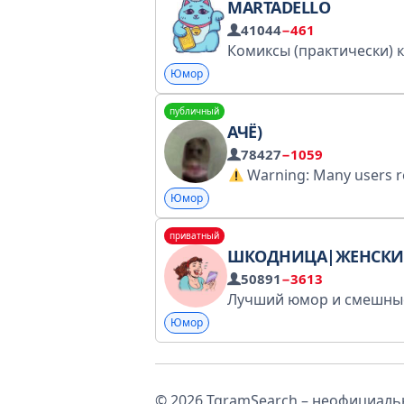
MARTADELLO
41044
−461
Юмор
публичный
АЧЁ)
78427
−1059
Warning: Many users reported this account as a scam or a fake account. Please be careful, especially if it as
Юмор
приватный
ШКОДНИЦА|ЖЕНСКИЙ ЮМ
50891
−3613
Юмор
© 2026 TgramSearch – неофициальн