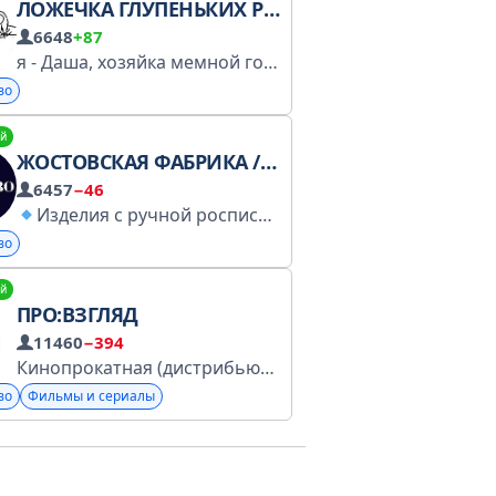
ЛОЖЕЧКА ГЛУПЕНЬКИХ РИСУНКОВ
6648
+87
я - Даша, хозяйка мемной горы по всем вопросам - @da_dasha_sh
во
й
ЖОСТОВСКАЯ ФАБРИКА / ЖОСТОВО
6457
−46
Изделия с ручной росписью
НХП
Подарки
Де
во
й
ПРО:ВЗГЛЯД
11460
−394
Кинопрокатная (дистрибьюторская) компания из Петербурга. Везем в Россию ваше любимое кино. «Иллюзия убийства» — в кино с 2 июля
во
Фильмы и сериалы