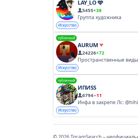
LAY_LO 🩵
5455
+38
Группа художника
Искусство
публичный
AURUM
24226
+72
Искусство
публичный
ИПИSS
6794
−11
Инфа в закрепе Лс: @hih
Искусство
© 2026 TgramSearch – неофициальн