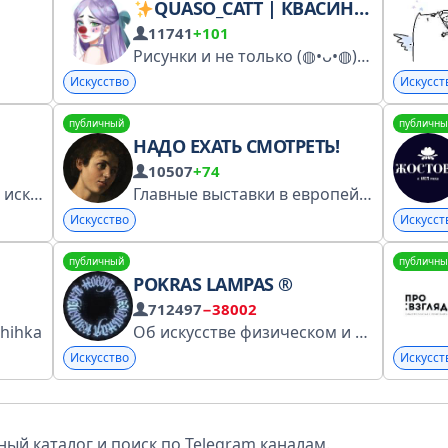
QUASO_CATT | КВАСИНКА
11741
+101
Рисунки и не только (⁠◍⁠•⁠ᴗ⁠•⁠◍⁠) vk https://vk.com/quasarus_catt ссылочки и информация о заказах https://quasocatt.carrd.co/
Искусство
Искусст
публичный
публичны
НАДО ЕХАТЬ СМОТРЕТЬ!
10507
+74
Пространственные виды искусства для вашего вдохновения! Все от прославленных мастеров до начинающих талантов. по всем вопросам: @deni_chu наш чат: https://t.me/artsetchat2
Главные выставки в европейских музеях, на которых точно стоит побывать! smotret.eu
Искусство
Искусст
публичный
публичны
POKRAS LAMPAS ®
712497
−38002
ihihka
Об искусстве физическом и цифровом, творческих экспериментах и современному взгляду на каллиграфию — авторский канал Покраса Лампаса. { Лайв } : https://t.me/pokraslive { Мой бренд одежды } : https://t.me/Pokras_Lampas
Искусство
Искусст
ый каталог и поиск по Telegram каналам.