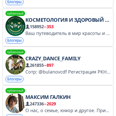
Блогеры
публичный
КОСМЕТОЛОГИЯ И ЗДОРОВЫЙ ОБРАЗ ЖИЗНИ
158952
−353
Ваш путеводитель в мир красоты и ухода за кожей. По рекламе: @Reklama_kosmetolog
Блогеры
публичный
CRAZY_DANCE_FAMILY
261855
−897
Сотр: @bulanovcdf Регистрация РКН https://bit.ly/3ZzECWW INST 3.4M https://instagram.com/crazy_dance_family TT 1.6M https://www.tiktok.com/@crazy_dance_family YT 690K https://youtube.com/@crazy_dance_family VK 85K: https://vk.com/crazy_dance_family
Блогеры
публичный
МАКСИМ ГАЛКИН
247336
−2029
О нас, о семье, юмор и другое. Признан Минюстом России иноагентом