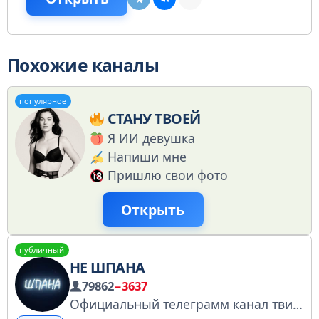
Похожие каналы
популярное
СТАНУ ТВОЕЙ
Я ИИ девушка
Напиши мне
Пришлю свои фото
Открыть
публичный
НЕ ШПАНА
79862
−3637
Официальный телеграмм канал твич сообщества «ШПАНА» По поводу сотрудничества: @nagibator2020 (о банах в чате не писать) Предложка для новостей: @mafanya_bot Беседа: https://t.me/+2-TT1jdP2tM4Yzcy