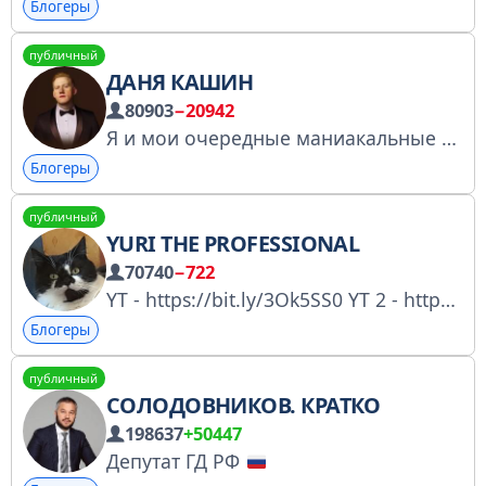
Блогеры
публичный
ДАНЯ КАШИН
80903
−20942
Я и мои очередные маниакальные идеи Голос - https://t.me/boost/danya_kashin_offici
Блогеры
публичный
YURI THE PROFESSIONAL
70740
−722
YT - https://bit.ly/3Ok5SS0 YT 2 - https://bit.ly/3xED80F https://boosty.to/yuritheprofessional Реклама в ТГ - https://t.me/Blossom_Agency_Tg РКН 4813476749 https://knd.gov.ru/license?id=673b39831039886b1df617b8&registryType=bloggersPermission
Блогеры
публичный
СОЛОДОВНИКОВ. КРАТКО
198637
+50447
Депутат ГД РФ