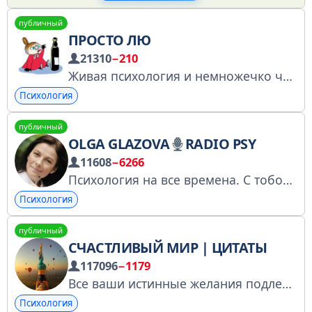
публичный
ПРОСТО ЛЮ
21310
−210
Живая психология и немножечко чудес. Наблюдения, размышления и рабочие способы измениться в лучшую сторону
Психология
публичный
OLGA GLAZOVA
RADIO PSY
11608
−6266
Психология на все времена. С тобой. Для тебя. О тебе. Клинический психолог, психотерапевт, радиоведущая, автор, Ольга Глазова. Сотрудничество @angelinasmm https://knd.gov.ru/license?id=675bf86c0acf9c1f42f6d223&registryType=bloggersPermission #OOY8M
Психология
публичный
СЧАСТЛИВЫЙ МИР | ЦИТАТЫ
117096
−1179
Все ваши истинные желания подлежат исполнению. Таков Закон.
Психология