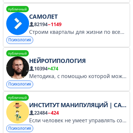
публичный
САМОЛЕТ
82194
−1149
Строим кварталы для жизни по всей России
Психология
публичный
НЕЙРОТИПОЛОГИЯ
10394
+474
Методика, с помощью которой можно узнать характер и поведение человека по чертам его лица - 7 лет исследований - анализ 8 наук и Big Data - 100+ экспериментов Оферта, политика конфиденциальности и реквизиты: https://telegra.ph/Rekvizity-07-17-4
Психология
публичный
ИНСТИТУТ МАНИПУЛЯЦИЙ | САМОРАЗВИТИЕ
22484
−424
Если человек не умеет управлять собой, им начинают управлять другие. По всем вопросам — @khanv Купить рекламу через телегу ин: https://telega.in/c/+LB6BNfjtciRjNTli
Психология