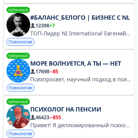
публичный
#БАЛАНС_БЕЛОГО | БИЗНЕС С NL
12398
+7
ТОП-Лидер NI International Евгений Белозёров 20 лет в реферальном бизнесе О жизни О деньгах О бизнесе Резко, но честно Попасть ко мне в команду
Психология
публичный
МОРЕ ВОЛНУЕТСЯ, А ТЫ — НЕТ
17698
−85
Психпросвет, научный подход в психологии, упражнения и техники, самоподдержка. Тут все, что вы хотели знать об эмоциональной регуляции, но боялись спросить. Веду я — Галя Петракова @galinapetrakova РКН: https://clck.ru/3Nzv6P
Психология
публичный
ПСИХОЛОГ НА ПЕНСИИ
46423
−855
Привет! Я дипломированный психолог, на канале шучу о повседневной жизни через призму психологии и здорового пофигизма. Реклама — @manson_rek Реклама через биржу: https://telega.in/c/psychopensia РМ: @Spiral_Miya РКН: https://clck.ru/3PiC87
Психология