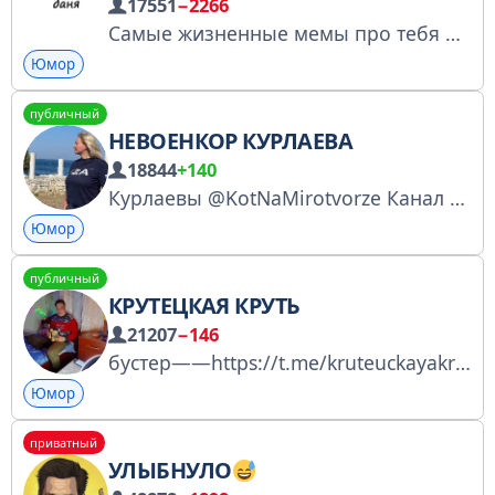
17551
−2266
Самые жизненные мемы про тебя
вс
Юмор
публичный
НЕВОЕНКОР КУРЛАЕВА
18844
+140
Курлаевы @KotNaMirotvorze Канал специального корреспондента ВГТРК Ольги Курлаевой Для связи: @KURLAEVA_bot РКН: № 5023068489 #AQUYS
Юмор
публичный
КРУТЕЦКАЯ КРУТЬ
21207
−146
бустер——https://t.me/kruteuckayakrut?boost донат https://www.donationalerts.com/r/yurafogotov реклама - https://telega.in/c/kruteuckayakrut @yurafagotov я
Юмор
приватный
УЛЫБНУЛО