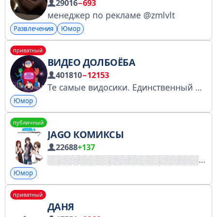
29016
−693
менеджер по рекламе @zmlvlt
Развлечения
Юмор
приватный
ВИДЕО ДОЛБОЁБА
401810
−12153
Те самые видосики. Единственный оригинальный. Ссылка для друзей: https://t.me/+meWwdmpdNI0zYTE6 Резерв: https://t.me/+3iX8mdhpUdczMjVi Предложка: @PredlojkaDolboebaBot Гифки 18+ t.me/+NpxCVh4aFeA1YzA6 По всем вопросам: @sanyanyasha1
Юмор
публичный
JAGO КОМИКСЫ
22688
+137
Юмор
приватный
ДАНЯ