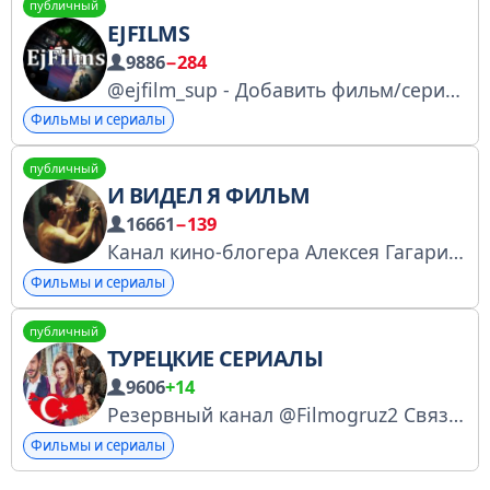
публичный
EJFILMS
9886
−284
@ejfilm_sup - Добавить фильм/сериал/аниме/мультфильм Всегда актуальная ссылка на канал: https://t.me/ejfilmshub
Фильмы и сериалы
публичный
И ВИДЕЛ Я ФИЛЬМ
16661
−139
Канал кино-блогера Алексея Гагарина. Пишу мини-рецензии на фильмы разных жанров и годов. Реклама / Сотруд: @gagarin_cinema Мы на бирже: https://telega.in/channels/seen_themovie/card Блог на Пикабу: https://pikabu.ru/@seen.7hemovie
Фильмы и сериалы
публичный
ТУРЕЦКИЕ СЕРИАЛЫ
9606
+14
Резервный канал @Filmogruz2 Связь с админом @Adm_FilmoGruz_bot По рекламе @FilmoGruz_Admin
Фильмы и сериалы