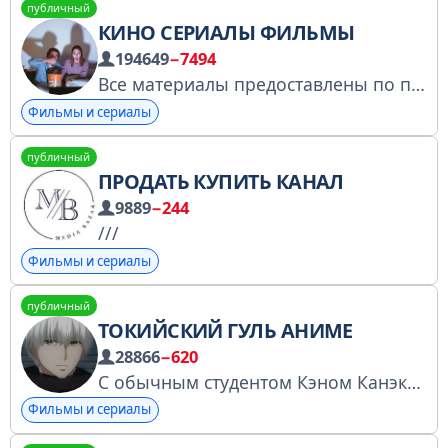
публичный
КИНО СЕРИАЛЫ ФИЛЬМЫ
194649
−7494
Все материалы предоставлены по партнерской программе ivi Администрация канала не несёт ответственности за рекламу
Фильмы и сериалы
публичный
ПРОДАТЬ КУПИТЬ КАНАЛ
9889
−244
///
Фильмы и сериалы
публичный
ТОКИЙСКИЙ ГУЛЬ АНИМЕ
28866
−620
С обычным студентом Кэном Канэки случается беда, парень попадает в больницу. Но на этом неприятности не заканчиваются: ему пересаживают органы гулей – существ, поедающих плоть людей.
Фильмы и сериалы