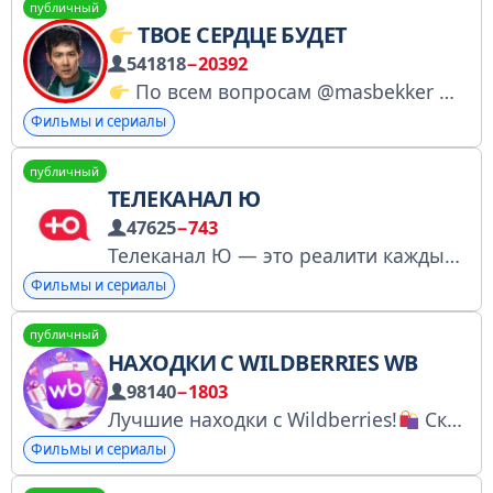
публичный
ТВОЕ СЕРДЦЕ БУДЕТ
541818
−20392
По всем вопросам @masbekker
Все
Фильмы и сериалы
публичный
ТЕЛЕКАНАЛ Ю
47625
−743
Телеканал Ю — это реалити каждый день! Регистрация в реестре РКН: https://knd.gov.ru/license?id=676a0dda1e4e233a716e5630&registryType=bloggersPermission
Фильмы и сериалы
публичный
НАХОДКИ С WILDBERRIES WB
98140
−1803
Лучшие находки с Wildberries!
Скидки, товары с высоким рейтингом и положительными отзывами. Следи за обновлениями, чтобы не пропустить!
Фильмы и сериалы