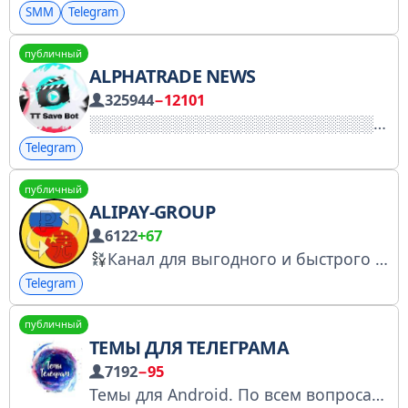
SMM
Telegram
публичный
ALPHATRADE NEWS
325944
−12101
Telegram
публичный
ALIPAY-GROUP
6122
+67
Канал для выгодного и быстрого пополнения Alipay, WeChat и китайской карты. Помощь с оплатой поставщикам, переводы в Китай
Telegram
публичный
ТЕМЫ ДЛЯ ТЕЛЕГРАМА
7192
−95
Темы для Android. По всем вопросам и рекламе - @iron_flash •Темы для компьютера - T.me/Desktop_F •Темы для iOS T.me/IOS_ThemesR •Наш чат - T.me/ToptemiChat