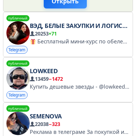
Открыть
публичный
ВЭД, БЕЛЫЕ ЗАКУПКИ И ЛОГИСТИКА ИЗ КИТАЯ | МАРКЕТПЛЕЙСЫ WILDBERRIES И OZON | ТОВАРНЫЙ БИЗНЕС
20253
+71
Бесплатный мини-курс по обелению бизнеса, ВЭД и закупкам из Китая и не только: https://t.me/GulnaraWB_bot?start=kateav3_tg-channel_post_20-03
Telegram
публичный
LOWKEED
13459
−1472
Купить дешевые звезды - @lowkeed_stars_bot мой тг - @ssssssss_12s ( по поводу приза на отписку 5 минут с скринами) ( глупые вопросы и спам - чс ) ТОЛЬКО сотрудничество - @deks969 ОТЗЫВЫ О ПОЛУЧЕНИЯХ ПРИЗОВ - https://t.me/otzivilowkeed
Telegram
публичный
SEMENOVA
22038
−323
Реклама в телеграме За покупкой и по всем вопросам пишите на аккаунт @manager_tisha Инст: meshtiish