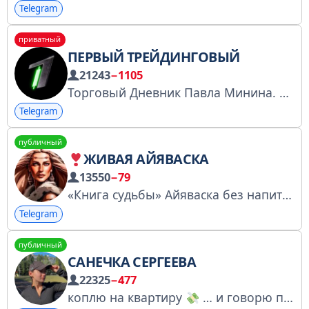
Telegram
приватный
ПЕРВЫЙ ТРЕЙДИНГОВЫЙ
21243
−1105
Торговый Дневник Павла Минина. P.S. - https://telegra.ph/Usloviya-ispolzovaniya-08-15 Мой контакт - @minin_trade Скам не рекламирую!
Telegram
публичный
ЖИВАЯ АЙЯВАСКА
13550
−79
«Книга судьбы» Айяваска без напитка
Telegram
публичный
САНЕЧКА СЕРГЕЕВА
22325
−477
коплю на квартиру
… и говорю про деньги в семье по рекламе @ekaterinaaaaa22