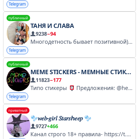
Telegram
публичный
ТАНЯ И СЛАВА
9238
−94
Многодетность бывает позитивной) канал блога https://youtube.com/@Tanya_i_Slava Мы в ВК https://vk.com/tanya_i_slava Рекламодателю: сотрудничество: @AnnaMarketolog91 Других менеджеров нет
Telegram
публичный
MEME STICKERS - МЕМНЫЕ СТИКЕРЫ ТГ
11823
−177
Типо стикеры
Предложения: @helpsticker_bot
Telegram
приватный
𝑤𝑒𝑏-𝑔𝑖𝑟𝑙 𝑆𝑡𝑎𝑟𝑠ℎ𝑒𝑒𝑝
9727
+466
Канал строго 18+ правила- https://t.me/c/2049091069/2308 личка - @starsheepstut