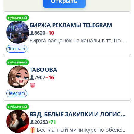
Открыть
публичный
БИРЖА РЕКЛАМЫ TELEGRAM
8620
−10
Биржа расценок на каналы в тг. По вопросам размещения рекламы - @KiriLL_rek
Telegram
публичный
TABOOBA
7907
−16
Telegram
публичный
ВЭД, БЕЛЫЕ ЗАКУПКИ И ЛОГИСТИКА ИЗ КИТАЯ | МАРКЕТПЛЕЙСЫ WILDBERRIES И OZON | ТОВАРНЫЙ БИЗНЕС
20253
+71
Бесплатный мини-курс по обелению бизнеса, ВЭД и закупкам из Китая и не только: https://t.me/GulnaraWB_bot?start=kateav3_tg-channel_post_20-03