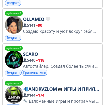
Telegram
публичный
OLLAMIO
5141
−90
Создаю красоту и уют вокруг себя
Ins
Telegram
публичный
SCARO
5440
−118
Автостайлер. Создал более тысячи авто проектов. • Instagram.com/scaro1 • youtube.com/@stepan_scaro • VK.com/scaropaintjob
Telegram
Криптовалюты
публичный
ANDRVZLOM
ИГРЫ И ПРИЛОЖЕНИЯ
9144
−174
Взломанные игры и программы для вашего Android: