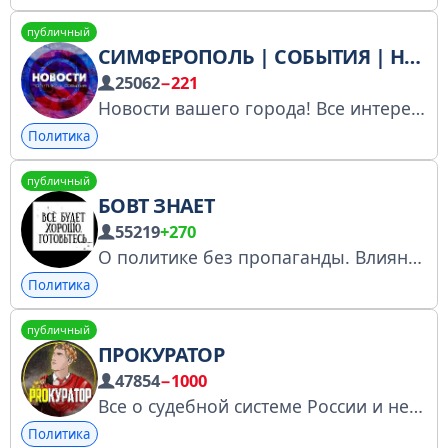
публичный
СИМФЕРОПОЛЬ | СОБЫТИЯ | НОВОСТИ
25062
−221
Новости вашего города! Все интересные события, концерты, скидки! По вопросам рекламы пишите @kira_polit Зарегистрирован в РКН: https://www.gosuslugi.ru/snet/67a4bea74689c2151c76a943
Политика
публичный
БОВТ ЗНАЕТ
55219
+270
О политике без пропаганды. Влияние на экономику. По рекламе: @KlimentTG georgy_bovt@yahoo.com. Для вступления в чат @GGSTR83 (написать после подачи заявки)
Политика
публичный
ПРОКУРАТОР
47854
−1000
Все о судебной системе России и не только. Сотрудничество: @oleg_pushist Регистрация РКН: 5578567796
Политика