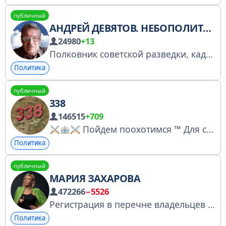
публичный
АНДРЕЙ ДЕВЯТОВ. НЕБОПОЛИТИКА
24980
+13
Полковник советской разведки, кадровый китаевед. Искренне и глубоко, взглядом сверху в полноте и целостности — о настоящем и будущем России и Мира на переломе эпох. https://devyatov.su/
Политика
публичный
338
146515
+709
Пойдем поохотимся ™ Для связи: @to338 Лицензия Роскомнадзора: https://knd.gov.ru/license?id=674ac2cc340096358bef31a9&registryType=bloggersPermission
Политика
публичный
МАРИЯ ЗАХАРОВА
472266
−5526
Регистрация в перечне владельцев страниц в соцсетях: https://knd.gov.ru/license?id=6784b1ed4de6c368458802fa&registryType=bloggersPermission
Политика