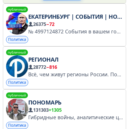
публичный
ЕКАТЕРИНБУРГ | СОБЫТИЯ | НОВОСТИ
26375
−72
№ 4997124872 События в вашем городе. Политика, новости, инсайды, подпишись и приглашай друзей! По вопросам рекламы обращаться к @artrecpromo
Политика
публичный
РЕГИОНАЛ
28772
−816
Всё, чем живут регионы России. Политика, общество, финансы, необычные новости со всей страны. Регионал в MAX: https://max.ru/join/VekH4LupSQD6Ha7JmKqezzn-o_ySeI-E1O2mJ-WuUBA
Политика
публичный
ПОНОМАРЬ
131303
+1305
Гибридные войны, аналитические центры, новости, мемы. Для связи пишите в диалог внизу канала. Сотрудничество: @aponomarb @mariaponomar @kra_media_bot @Meehas @lichka_patriota Регистрация РКН clck.ru/3HYRg3 #6HTAT https://rutube.ru/u/ponomar/
Политика