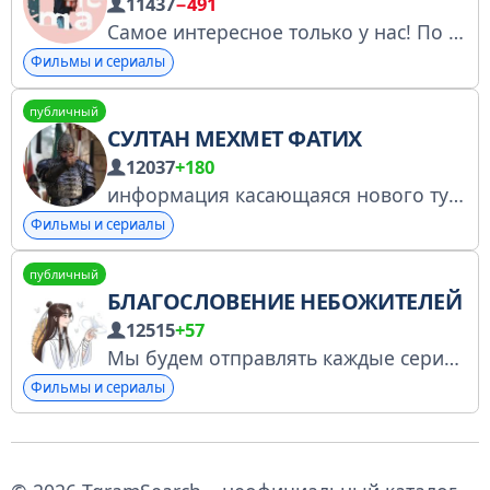
11437
−491
Самое интересное только у нас! По вопросам рекламы пишите сюда @Anna_VoLkowa Регистрация в РКН: https://www.gosuslugi.ru/snet/67a1c65e8b0fe81d7402c10f
Фильмы и сериалы
публичный
СУЛТАН МЕХМЕТ ФАТИХ
12037
+180
информация касающаяся нового турецкого сериала про завоевателя Константинополя Султана Мехмета Фатиха. У нас вы найдёте: Анонсы/самая свежая информация/отрывки и многое другое.
Фильмы и сериалы
публичный
БЛАГОСЛОВЕНИЕ НЕБОЖИТЕЛЕЙ
12515
+57
Мы будем отправлять каждые серии 2-го сезона Благословение Небожителей так как оно лицензировано только на КиноПоиске. Чтож,приятного просмотра! И ещё хочу отблагодарить этого человека,который скидывает их мне: @Akemi_1134 Владелец: @Vanichek
Фильмы и сериалы