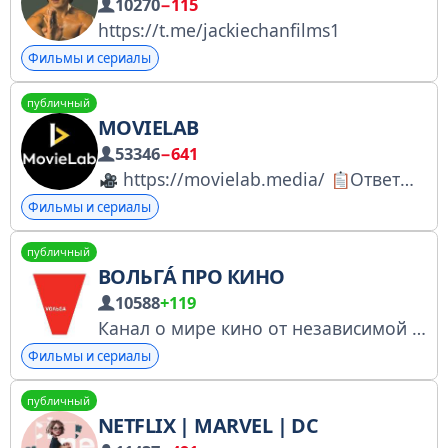
10270
−115
https://t.me/jackiechanfilms1
Фильмы и сериалы
публичный
MOVIELAB
53346
−641
https://movielab.media/
Ответы на все вопросы https://t.me/Movie_Lab/2522
Фильмы и сериалы
публичный
ВОЛЬГÁ ПРО КИНО
10588
+119
Канал о мире кино от независимой кинопрокатной компании Вольга. Показываем кино и делаем его культовым. Номер заявления для регистрации в Перечне РКН: № 6087990448
Фильмы и сериалы
публичный
NETFLIX | MARVEL | DC