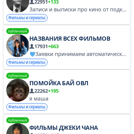
22951
+133
Записи и выписки про кино от подкаста Кинопоиска «Крупным планом». Даулет Жанайдаров и Всеволод Коршунов советуют фильмы, делятся интересными материалами и выкладывают фрагменты и мысли, которые не влезли в выпуски. Номер заявления в РКН - 4963002511
Фильмы и сериалы
публичный
НАЗВАНИЯ ВСЕХ ФИЛЬМОВ
17931
+663
Заявки принимаем автоматически
Фильмы и сериалы
публичный
ПОМОЙКА БАЙ ОВЛ
22262
+195
я маша
Фильмы и сериалы
публичный
ФИЛЬМЫ ДЖЕКИ ЧАНА