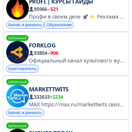
PROFI | КУРСЫ ГАЙДЫ
95966
−521
Профи в своем деле
Реклама и сильные интеграции — @jaMasha Опыт, мышление и инструменты людей, которые становятся лучшими в своей нише.
Бизнес и финансы
Образование
публичный
FORKLOG
93804
−906
Официальный канал культового журнала ForkLog. Все самое главное о криптовалютах, цифровой экономике, ИИ, квантовых технологиях. @forklogfeed — все новости подряд. Реклама на ForkLog: https://forklog.com/advertisement/
Криптовалюты
публичный
MARKETTWITS
332633
+2234
MAX https://max.ru/markettwits связь - @MarketTwits_info связь - info.markettwits@yandex.ru VK - https://vk.com/id635239814 РКН: https://knd.gov.ru/license?id=6784f7a24de6c368458a65c8&registryType=bloggersPermission
Бизнес и финансы
публичный