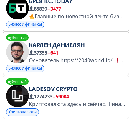
БИЗНЕС.TODAY
85839
−3477
Главные по новостной ленте бизнес индустрии России.
Бизнес и финансы
публичный
КАРЛЕН ДАНИЕЛЯН
37355
−641
Основатель https://2040world.io/
нико
Бизнес и финансы
публичный
LADESOV CRYPTO
1274233
−59004
Криптовалюта здесь и сейчас. Финансовых советов нет, только личный опыт. Founder: @kent *Информация в канале не является финансовой рекомендацией. Контент канала для развлекательных целей. Рекламы нет.
Криптовалюты