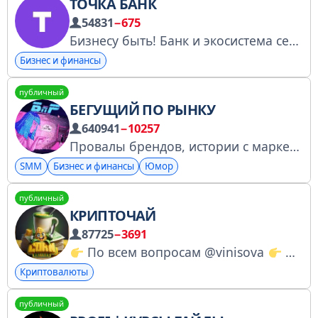
ТОЧКА БАНК
54831
−675
Бизнесу быть! Банк и экосистема сервисов, которые развивают бизнес Бустануть за канал: https://t.me/boost/tochka Перечень РКН: https://tchk.me/HoK7wb
Бизнес и финансы
публичный
БЕГУЩИЙ ПО РЫНКУ
640941
−10257
Провалы брендов, истории с маркетплейсов и (не)много любви к Райану Гослингу. Высокоранговый канал про диджитал. Предложка: @ryanrunbot Реклама: @denmins Канал включён в перечень РКН: https://rkn.link/X3N
SMM
Бизнес и финансы
Юмор
публичный
КРИПТОЧАЙ
87725
−3691
По всем вопросам @vinisova
По рекламе @Vypsen
Криптовалюты
публичный