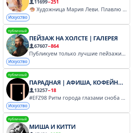
11699
−251
Художница Мария Леви. Плавлю пространство как хочу.
Искусство
публичный
ПЕЙЗАЖ НА ХОЛСТЕ | ГАЛЕРЕЯ
67607
−864
Публикуем только лучшие пейзажи. По вопросам рекламы: @Charles_Baudrel @Immersions Сотрудничаем: telega.in/c/art_gallery @Spiral_Yuri @Managers_Charles РКН: vk.cc/cH4bCR
Искусство
публичный
ПАРАДНАЯ | АФИША, КОФЕЙНИ И СЕКРЕТНЫЕ МЕСТА ПЕТЕРБУРГА
13257
−18
#EFZ98 Ритм города глазами сноба и издателя ресторанного гида Мой личный блог: https://t.me/+xPkSK3n6YPtlYWRi Мой блог про Петербург @paradnayamag автор: @polikarpovme Регистрация в РКН: https://clck.ru/3Q24oX
Искусство
публичный
МИША И КИТТИ