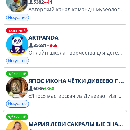
5382
−44
Авторский канал команды музеологов и искусствоведов. Бранчи с лекциями и PR: @kovadia
Искусство
приватный
ARTPANDA
35581
−869
Онлайн школа творчества для детей
Искусство
публичный
ЯПОС ИКОНА ЧЁТКИ ДИВЕЕВО ПРАВОСЛАВИЕ
6036
+368
«Япос» мастерская из Дивеево. Изготовим икону,любой редкий лик,чётки-браслеты с молитвой. сайт http://yapos.shop -записки в Дивеевский храм бесплатно. По заказам писать https://max.ru/u/f9LHodD0cOKsusJNwCdPBgTBO9z0I0Mg0 Писать Лене @EienaAieksBut
Искусство
публичный
МАРИЯ ЛЕВИ САКРАЛЬНЫЕ ЗНАНИЯ И ТВОРЧЕСТВО