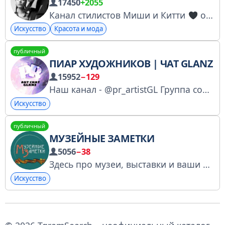
17450
+2055
Канал стилистов Миши и Китти
о моде, нашей жизни и работе По всем вопросам: @mischaved РКН: https://gosuslugi.ru/snet/68d52be942f365751e1c8552
Искусство
Красота и мода
публичный
ПИАР ХУДОЖНИКОВ | ЧАТ GLANZ
15952
−129
Наш канал - @pr_artistGL Группа соблюдает правила Telegram - живая аудитория, ботов чистим Адм - @Ahleyadm
Искусство
публичный
МУЗЕЙНЫЕ ЗАМЕТКИ
5056
−38
Здесь про музеи, выставки и ваши встречи с крутыми гидами и музейщиками. Расписание https://t.me/museumnotes/4125 Олеся Полковникова. Блогер и основатель клуба. Обратная связь: @MuseumnotesBot
Искусство