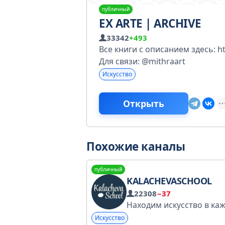
публичный
EX ARTE | ARCHIVE
33342
+493
Все книги с описанием здесь: ht
Для связи: @mithraart
Искусство
Открыть
Похожие каналы
публичный
KALACHEVASCHOOL
22308
−37
Искусство