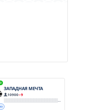
й
ЗАПАДНАЯ МЕЧТА
10900
−9
во