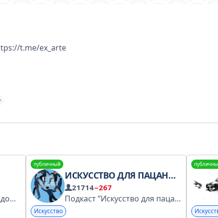
tps://t.me/ex_arte
публичный
публичны
ИСКУССТВО ДЛЯ ПАЦАНЧИКОВ
21714
−267
Находим искусство в каждом — создаем курсы по рисованию с 2013 года. Июньские скидки -54% на курсы с проверкой и без — https://klch.ru/y/7d95e12
Подкаст ”Искусство для пацанчиков”: про art без снобизма. https://podcast.ru/1371397676 Коммерческие предложения: @vysotskayamaria Лекции и выступления: @feofaniia Inst,Fb,Vk,Tw: nastya4che Перечень РКН: https://knd.gov.ru/license?id=677a7c7e4e740947b
Искусство
Искусст