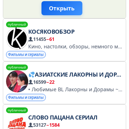
Открыть
публичный
КОСЯКОВОБЗОР
11455
−61
Кино, настолки, обзоры, немного мемов. Для связи - @low_degree Регистрация в РКН https://knd.gov.ru/license?id=676d10eb96de59064d455ca2&registryType=bloggersPermission
Фильмы и сериалы
публичный
АЗИАТСКИЕ ЛАКОРНЫ И ДОРАМЫ
16599
−22
• Любимые BL Лакорны и Дорамы ~ РЕКЛАМА https://t.me/priceyaoi21_2 ~Чат общения https://t.me/+g85Sv2V2WKpmYWRi ~ Канал с озвучкой https://t.me/lakorns_world Канал создан - 16.12.22
Фильмы и сериалы
публичный
СЛОВО ПАЦАНА СЕРИАЛ
53127
−1584