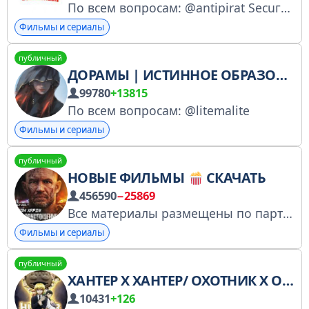
По всем вопросам: @antipirat Secuгe Netwoгk Любой пост может быть рекламным. Администрация не отвечает за содержание рекламы. Все действия с рекламой — на вашей ответственности.
Фильмы и сериалы
публичный
ДОРАМЫ | ИСТИННОЕ ОБРАЗОВАНИЕ
99780
+13815
По всем вопросам: @litemalite
Фильмы и сериалы
публичный
НОВЫЕ ФИЛЬМЫ
СКАЧАТЬ
456590
−25869
Все материалы размещены по партнёрской програме ivi.ru № 4963752801 Менеджер: @kuzr103 Купить рекламу: https://telega.in/c/film_1080 Основной канал: https://t.me/kino_hd2
Фильмы и сериалы
публичный
ХАНТЕР Х ХАНТЕР/ ОХОТНИК Х ОХОТНИК
10431
+126