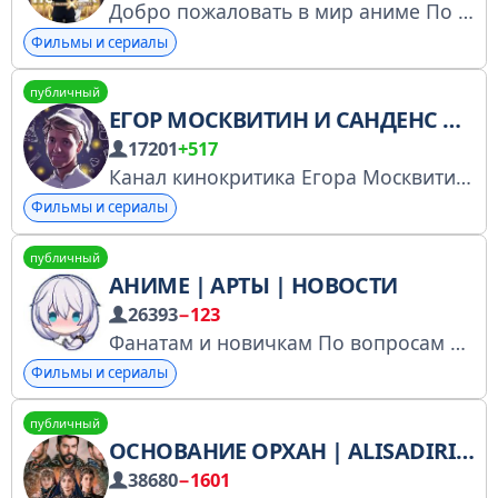
Добро пожаловать в мир аниме По поводу рекламы и вопросов пишите @ackerman8levi
Фильмы и сериалы
публичный
ЕГОР МОСКВИТИН И САНДЕНС КИД
17201
+517
Канал кинокритика Егора Москвитина о фильмах, сериалах, фестивалях, викторинах, собаках, образцах безоглядной воли и погоне за счастьем. Связь со мной - @egorkinofun, чат канала - @onlykinofuns РКН: https://www.gosuslugi.ru/snet/67b5f7ad0bcc8f520fb17867
Фильмы и сериалы
публичный
АНИМЕ | АРТЫ | НОВОСТИ
26393
−123
Фанатам и новичкам По вопросам рекламы к @Oksana_rek. Зарегистрирован в РКН: https://www.gosuslugi.ru/snet/6790d5f5ee896061c9bf172c
Фильмы и сериалы
публичный
ОСНОВАНИЕ ОРХАН | ALISADIRILIS
38680
−1601