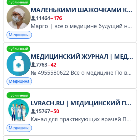
публичный
МАЛЕНЬКИМИ ШАЖОЧКАМИ К БОЛЬШОЙ МЕЧТЕ
11464
−176
Марго | все о медицине будущий нейрохирург
Медицина
публичный
МЕДИЦИНСКИЙ ЖУРНАЛ | МЕДИЦИНА
7763
−42
№ 4955580622 Все о медицине По вопросам рекламы: @iva_manager
Медицина
публичный
LVRACH.RU | МЕДИЦИНСКИЙ ПОРТАЛ ДЛЯ ВРАЧЕЙ
15767
−50
Канал для практикующих врачей Проект Медиагруппы Лечащий врач/Lvrach.ru Сотрудничество: angelina@osp.ru Регистрация в перечне владельцев страниц в соцсетях: https://clck.ru/3LYxij
Медицина