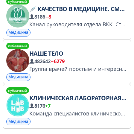
публичный
КАЧЕСТВО В МЕДИЦИНЕ. СМК. ВНУТРЕННИЙ КОНТРОЛЬ КАЧЕСТВА.
8186
−8
Канал руководителя отдела ВКК. Стандартизация. Оптимизация. Учет. Контроль. Все процессы в вашей МО будут иметь свое название, строгий алгоритм, точку приложения и ответственного. Связаться с автором https://t.me/MedVkk785n Чат - https://t.me/vkkmed785
Медицина
публичный
НАШЕ ТЕЛО
482642
−6279
Группа врачей простым и интересным языком рассказывает все особенности нашего организма. Реклама: @J_A_Sh Сотрудничаем: @Spiral_Miya, @swaymedia Биржа: telega.in/c/+Bw56zIBUdrc3MmYy РКН: https://rkn.link/LdN
Медицина
публичный
КЛИНИЧЕСКАЯ ЛАБОРАТОРНАЯ ДИАГНОСТИКА LABHUB
8176
+7
Команда специалистов клинической лабораторной диагностики. Всё о медицинских анализах. Сайт: https://labhub.online
Медицина