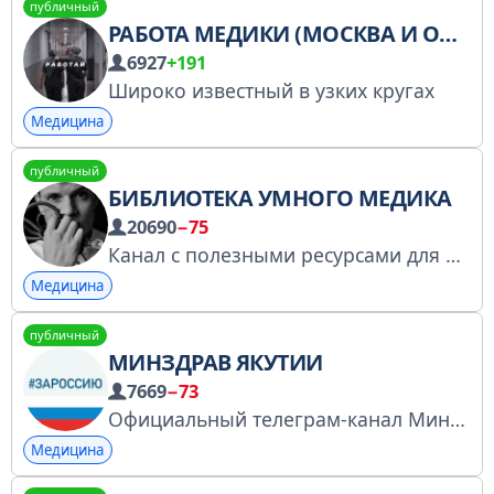
публичный
РАБОТА МЕДИКИ (МОСКВА И ОБЛАСТЬ)
6927
+191
Широко известный в узких кругах
Медицина
публичный
БИБЛИОТЕКА УМНОГО МЕДИКА
20690
−75
Канал с полезными ресурсами для медиков всех специальностей. В комментариях запрещена политика в любом ее проявлении. По всем вопросам: @reklamamed
Медицина
публичный
МИНЗДРАВ ЯКУТИИ
7669
−73
Официальный телеграм-канал Министерства здравоохранения РС(Я)
Медицина