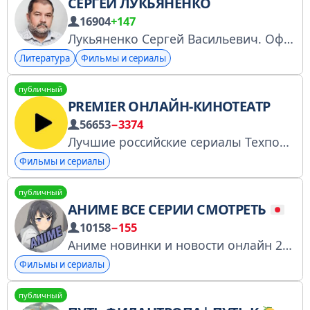
СЕРГЕЙ ЛУКЬЯНЕНКО
16904
+147
Лукьяненко Сергей Васильевич. Официальный канал. РКН: gosuslugi.ru/snet/6979feeecb98f139d6e4b654 Сайт lukianenko.ru и Сообщество vk.com/sergei.lukyanenko
Литература
Фильмы и сериалы
публичный
PREMIER ОНЛАЙН-КИНОТЕАТР
56653
−3374
Лучшие российские сериалы Техподдержка Макс: max.ru/id9702011190_bot ВКонтакте: vk.me/premier или help@premier.one № 4950890673 #NNZS7
Фильмы и сериалы
публичный
АНИМЕ ВСЕ СЕРИИ СМОТРЕТЬ
10158
−155
Аниме новинки и новости онлайн 2024!
Фильмы и сериалы
публичный