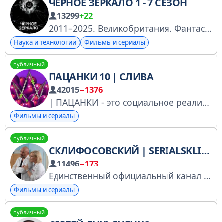
ЧЁРНОЕ ЗЕРКАЛО 1 - 7 СЕЗОН
13299
+22
2011–2025. Великобритания. Фантастика, Триллер, Драма. Режиссер: Оуэн Харрис, Карл Тиббеттс, Отто Баферст.
Наука и технологии
Фильмы и сериалы
публичный
ПАЦАНКИ 10 | СЛИВА
42015
−1376
| ПАЦАНКИ - это социальное реалити, которое дает шанс девушкам с непростыми судьбами и характерами изменить свою жизнь
Фильмы и сериалы
публичный
СКЛИФОСОВСКИЙ | SERIALSKLIF_OFFICIAL | ОФИЦИАЛЬНЫЙ КАНАЛ
11496
−173
Единственный официальный канал аккаунта serialsklif_official в инстаграме.
Фильмы и сериалы
публичный