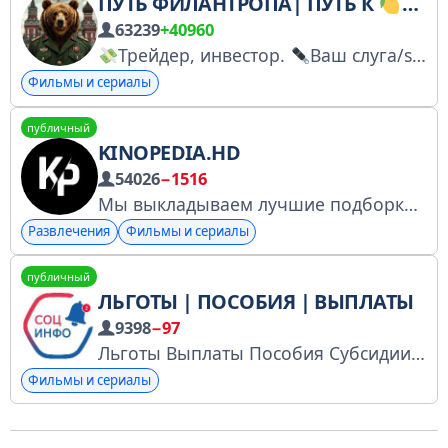
ПУТЬ ФИЛАНТРОПА| ПУТЬ К
| ПР
63239
+40960
Трейдер, инвестор.
Ваш слугa/support: @moz7z Owner - @Golden_bitch сверяет Ваш макет,только по делу
Фильмы и сериалы
публичный
KINOPEDIA.HD
54026
−1516
Мы выкладываем лучшие подборки новинок и классики кинематогрофа
Развлечения
Фильмы и сериалы
публичный
ЛЬГОТЫ | ПОСОБИЯ | ВЫПЛАТЫ
9398
−97
Льготы Выплаты Пособия Субсидии - самая актуальная информация По рекламе: @evabyte Остальные вопросы: @Keyblockq
Фильмы и сериалы