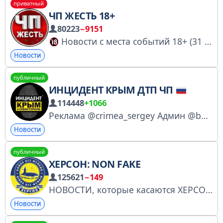
приватный
ЧП ЖЕСТЬ 18+
80223
−9151
Новости с места событий 18+ (31 друг подписан) Админ: @meneger_chp
Новости
публичный
ИНЦИДЕНТ КРЫМ ДТП ЧП
114448
+1066
Реклама @crimea_sergey Админ @badcrimea_bot Посты в данном канале, прошу считать вымышленными. Просто юмор. https://knd.gov.ru/license?id=673b23c123bfbf2cbf4d264e&registryType=bloggersPermission
Новости
публичный
ХЕРСОН: NON FAKE
125621
−149
НОВОСТИ, которые касаются ХЕРСОНА
Новости