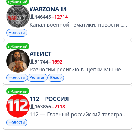
публичный
WARZONA 𝟏𝟖
146445
−12714
Канал военной тематики, новости события: Сотрудничество : @Xeomers и @East13TG Данный канал НЕ ПРИЗЫВАЕТ никого ни к каким действиям. ИНФОРМАЦИЯ в данном канале может быть неточная!
Новости
публичный
АТЕИСТ
91744
−1692
Разносим религию в щепки Мы не пытаемся оскорбить ничьих чувств. Верьте во что хотите. Сотрудничество: @alexandr_ivanov17 Чат: https://t.me/+k6wVyg078zplNjVi
Новости
Религия
Юмор
публичный
112 | РОССИЯ
163856
−2118
112 — Главный российский телеграм-канал о происшествиях. Реклама: @yulya_admin @apmatupa_adm Прислать новость: https://t.me/novosti_112rossiya?direct *Ответственность за рекламу несет рекламодатель
Новости