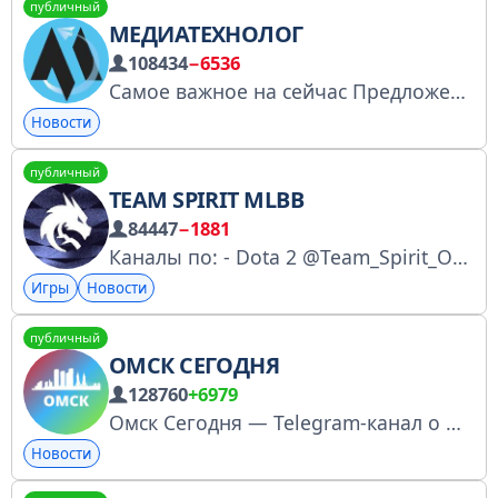
публичный
МЕДИАТЕХНОЛОГ
108434
−6536
Самое важное на сейчас Предложения сюда: @media345 Канал проверен рекламным сервисом @tgpodbor
Новости
публичный
TEAM SPIRIT MLBB
84447
−1881
Каналы по: - Dota 2 @Team_Spirit_Official - CS2 @TSpiritCS - Chess @TSpiritChess BetBoom — титульный партнер Team Spirit. Фрибет до 10 000 новым пользователям: https://betboom.ru/link/Js3h90/ По вопросам разбана — @team_spirit_admin
Игры
Новости
публичный
ОМСК СЕГОДНЯ
128760
+6979
Омск Сегодня — Telegram-канал о жизни города. Новости, события, пробки, погода, происшествия. Всё самое важное — кратко, по делу, каждый день. Реклама: @reklaman Для связи: @ulitinaeka
Новости