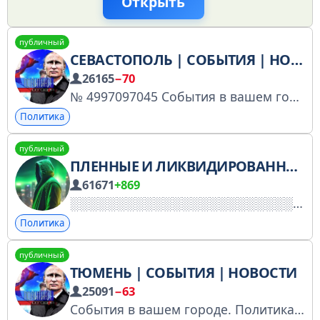
Открыть
публичный
СЕВАСТОПОЛЬ | СОБЫТИЯ | НОВОСТИ
26165
−70
№ 4997097045 События в вашем городе. Политика, новости, инсайды, подпишись и приглашай друзей! По вопросам рекламы обращаться к @artrecpromo
Политика
публичный
ПЛЕННЫЕ И ЛИКВИДИРОВАННЫЕ ОККУПАНТЫ
61671
+869
Политика
публичный
ТЮМЕНЬ | СОБЫТИЯ | НОВОСТИ
25091
−63
События в вашем городе. Политика, новости, инсайды, подпишись и приглашай друзей! По вопросам рекламы обращаться к @artrecpromo Зарегистрирован в РКН - https://www.gosuslugi.ru/snet/67adc5366857085566b30f75