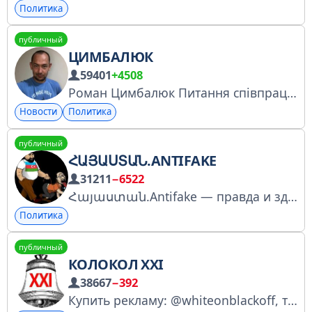
Политика
публичный
ЦИМБАЛЮК
59401
+4508
Роман Цимбалюк Питання співпраці: Анастасия +380973944956 Вы видите ложь и преступления путинского режима. Хотите остановить войну и заработать на этом? Действуйте!
Новости
Политика
публичный
ՀԱՅԱՍՏԱՆ.ANTIFAKE
31211
−6522
Հայաստան.Antifake — правда и здравый смысл против предателя Армении и русофоба Если вы хотите помочь нам бороться за будущее Армении, присылайте ваши материалы - antifake374@protonmail.com
Политика
публичный
КОЛОКОЛ XXI
38667
−392
Купить рекламу: @whiteonblackoff, также @gotowecatch @trafadv Предложить новость: @politpredlog_bot Менеджеры: https://t.me/polit_price/7 @salamon @politmanager Добросовестная публицистика. Не спрашивай, по ком звонит колокол. Он звонит по Тебе.