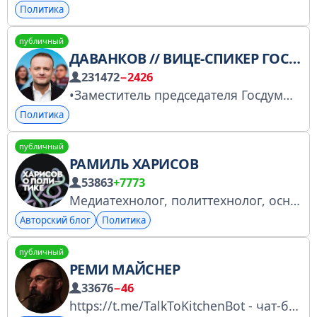
Политика
публичный
ДАВАНКОВ // ВИЦЕ-СПИКЕР ГОСДУМЫ
231472
−2426
•Заместитель председателя Госдумы. •Первый зам. фракции «Новые люди». Пишите. Читаю сам, вникаю, помогаю! @davankovbot РКН https://golnk.ru/N8R3Z
Политика
публичный
РАМИЛЬ ХАРИСОВ
53863
+7773
Медиатехнолог, политтехнолог, основатель агентства «Щенки Media». По рекламе: @bosteleg Поспорить с автором: @rrharisov Регистрация в РКН: https://clck.ru/3EgdAa
Авторский блог
Политика
публичный
РЕМИ МАЙСНЕР
33676
−46
https://t.me/TalkToKitchenBot - чат-бот для обратной связи https://t.me/rthmnwepbmebot - чат-бот для получения юридической помощи и консультаций Заявление в РКН № 4984265972 https://gosuslugi.ru/snet/67a358a9dc130259d5a00b21