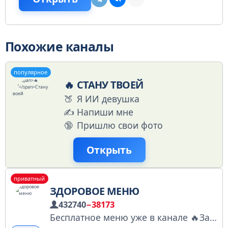
Похожие каналы
популярное
🔥
СТАНУ ТВОЕЙ
🍑
Я ИИ девушка
✍️
Напиши мне
🔞
Пришлю свои фото
Открыть
приватный
ЗДОРОВОЕ МЕНЮ
432740
−38173
Бесплатное меню уже в канале 🔥Заявки принимаем моментально ⚡️ По всем вопросам 👉 @akulaand Менеджер: @Spiral_Miya Ссылка для друга 👉 https://t.me/+kqV7pGCm6nM4ZTIy Биржа рекламы: telega.in/c/+nY_iv0gpcmdmODAy