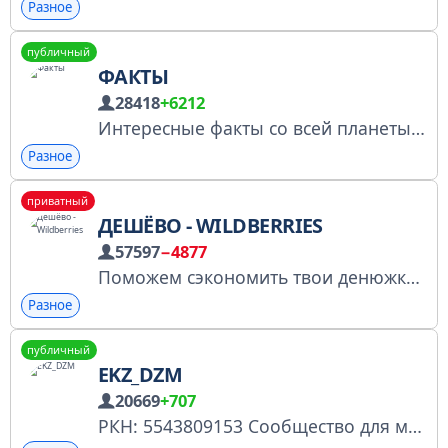
Разное
публичный
ФАКТЫ
28418
+6212
Интересные факты со всей планеты собраны в одном месте! Сотрудничество: @pugaut Ссылка для приглашения: https://t.me/+3m4cER6u1wA2NjRi
Разное
приватный
ДЕШЁВО - WILDBERRIES
57597
−4877
Поможем сэкономить твои денюжки!🍒 № 6633731453 Реклама товаров: @tayawb Реклама каналов: @REKL777 Купить рекламу: https://telega.in/channels/+slHFiOM3JFwzMDgy/card Ссылка: t.me/+slHFiOM3JFwzMDgy
Разное
публичный
EKZ_DZM
20669
+707
РКН: 5543809153 Сообщество для медработников. Оценочные в КЦ, Московский врач, вакансии, клин. случаи, обмен опытом. 🔥 Актуал: ekz-dzm.ru 📋 Правила: https://t.me/ekz_dzm_all/71/313 📬 Реклама: ekzdzm@gmail.com