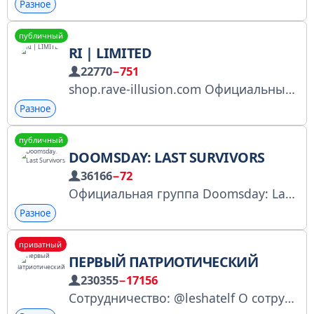
Разное
публичный
RI | LIMITED
22770
−751
shop.rave-illusion.com Официальный телеграмм канал интернет магазина RI LIMITED Клиентская поддержка: @RILimitedBot Сотрудничество: @raveillusion
Разное
публичный
DOOMSDAY: LAST SURVIVORS
36166
−72
Официальная группа Doomsday: Last Survivors Мы в Тиктоке: https://www.tiktok.com/@doomsdaylastsurvivor
Разное
приватный
ПЕРВЫЙ ПАТРИОТИЧЕСКИЙ
230355
−17156
Сотрудничество: @leshatelf О сотрудничестве: https://t.me/rmmanagerperv