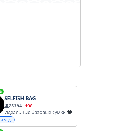
й
SELFISH BAG
25394
−198
Идеальные базовые сумки
 и мода