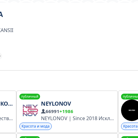
А
ANSII
публичный
публичны
ЕНКО
NEYLONOV
66991
+1986
По вопросам сотрудничества: @tkom0 Сайт: tanyakom.ru MAX: https://max.ru/kompanenkotanya Инстаграм: instagram.com/tanyakompanenko ВК: vk.com/tkom.style Почта: info@tanyakom.ru https://gosuslugi.ru/snet/67a454daa16f1b5542917972 #SMJCL YMReferral
NEYLONOV | Since 2018 Исключительно оригинальная продукция! Предзаказ товара из заграницы по Вашим запросам. Доставка по всей России. Ассортимент - neylonov.ru ЭЛЕКТРОНИКА: @neylonov_electronics OUTLET: @neylonov_outlet Связь: @neylonov
Красота и мода
Красота