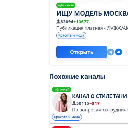
публичный
ИЩУ МОДЕЛЬ МОСКВ
83094
+10677
Публикация платная - @VIKAVAK
Красота и мода
Открыть
Похожие каналы
публичный
КАНАЛ О СТИЛЕ ТАНИ КОМПАН
59115
−817
Красота и мода