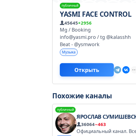
публичный
YASMI FACE CONTROL
45645
+2956
Mg / Booking
info@yasmi.pro / tg @kalasshh
Beat - @ysmwork
Музыка
Открыть
Похожие каналы
публичный
ЯРОСЛАВ СУМИШЕВС
36064
−463