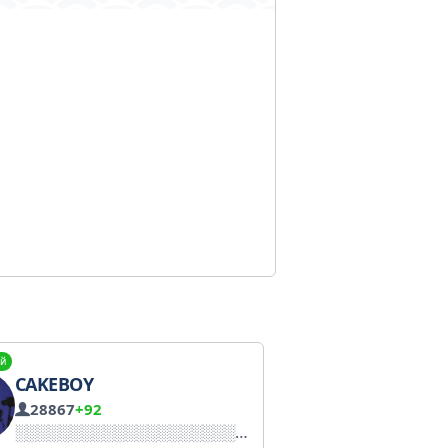
й
CAKEBOY
28867
+92