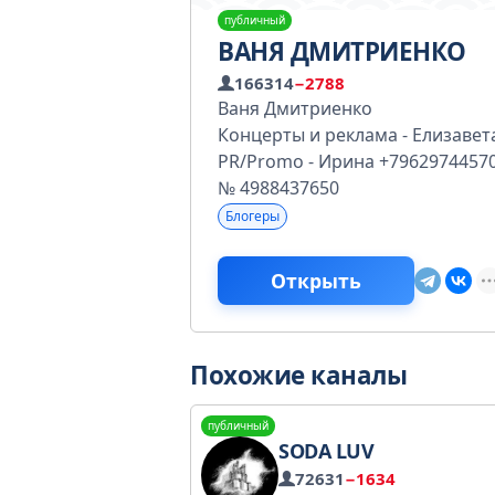
публичный
ВАНЯ ДМИТРИЕНКО
166314
−2788
Ваня Дмитриенко
Концерты и реклама - Елизавет
PR/Promo - Ирина +7962974457
№ 4988437650
Блогеры
Открыть
Похожие каналы
публичный
SODA LUV
72631
−1634