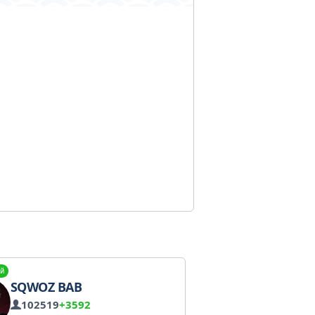
й
SQWOZ BAB
102519
+3592