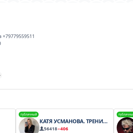
а +79779559511
0
публичный
публичны
КАТЯ УСМАНОВА. ТРЕНИРОВКИ С ЗАБОТОЙ О ТЕЛЕ
56418
−406