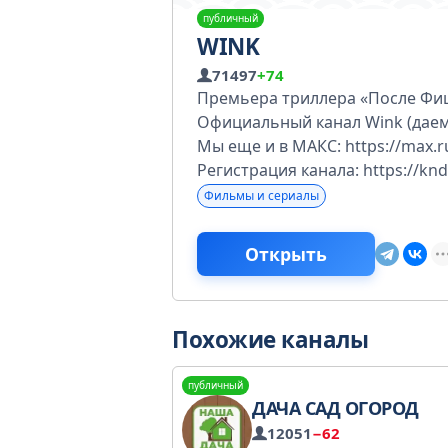
публичный
WINK
71497
+74
Премьера триллера «После Фиш
Официальный канал Wink (даем
Мы еще и в МАКС: https://max.r
Регистрация канала: https://knd.
Фильмы и сериалы
Открыть
Похожие каналы
публичный
ДАЧА САД ОГОРОД
12051
−62