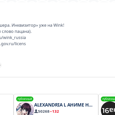
ера. Инквизитор» уже на Wink!
 слово пацана).
u/wink_russia
gov.ru/licens
публичный
публичны
ALEXANDRIA L АНИМЕ НОВОСТИ
50268
−132