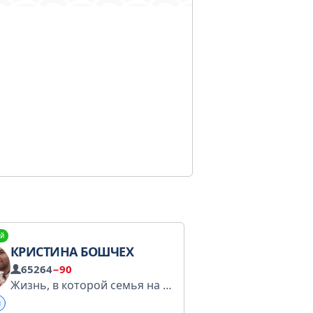
й
КРИСТИНА БОШЧЕХ
65264
−90
Жизнь, в которой семья на первом месте. Реклама: kristinabo.pr@gmail.com Ркн https://gosuslugi.ru/snet/674dd62f9d804a279b047b80
ы