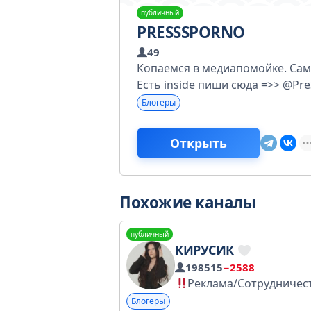
публичный
PRESSSPORNO
49
Копаемся в медиапомойке. Сам
Есть inside пиши сюда =>> @Pr
Блогеры
Открыть
Похожие каналы
публичный
КИРУСИК
198515
−2588
Реклама/Сотрудничество- kiratimraleeva@gmprod.agency @adrenalinPR Я В LIKEE: https://l.likee
Блогеры