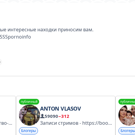
ые интересные находки приносим вам.
eSSSpornoinfo
публичный
публичны
ANTON VLASOV
59090
−312
.video/p/a1E5wq
Записи стримов - https://boosty.to/antonpower Глубокие размышления о жизни Мы люди деловые и рекламные предложения рассматриваем в данном аккаунте t.me/Spbtusareklama
Блогеры
Блогер