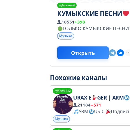
публичный
КУМЫКСКИЕ ПЕСНИ
18551
+398
ТОЛЬКО КУМЫКСКИЕ ПЕСНИ
Музыка
Открыть
Похожие каналы
публичный
URAX E
GER | ARM
US
21184
−571
ARM
USIC
Подписывайся на
Музыка