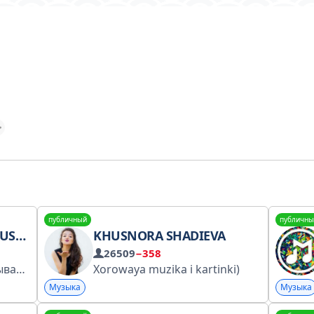
публичный
публичны
IC | ARMENIAN MUSIC | ՈՒՐԱԽ ԵՐԳԵՐ | URAX ERGER |
KHUSNORA SHADIEVA
26509
−358
 канал
Xorowaya muzika i kartinki)
@URAX_ERGER
Музыка
Музыка