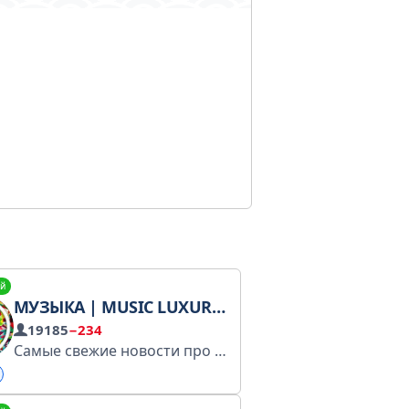
й
МУЗЫКА | MUSIC LUXURY
19185
−234
Самые свежие новости про твоих кумиров уже тут
Уд