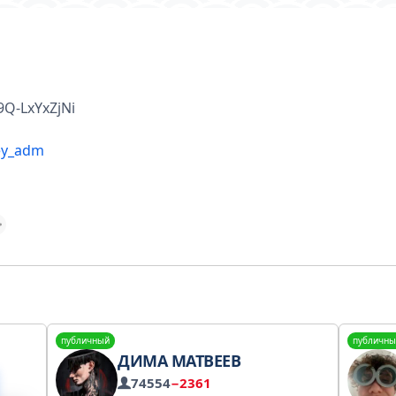
9Q-LxYxZjNi
ey_adm
публичный
публичны
ДИМА МАТВЕЕВ
74554
−2361