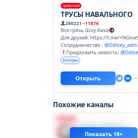
приватный
ТРУСЫ НАВАЛЬНОГО
280221
−11876
Вся грязь Шоу-биза
Для друзей: https://t.me/+NGloe
Сотрудничество -
@Odisey_adm
Предложить новость:
@Odis
Блогеры
Открыть
Похожие каналы
приватный
ЛИЧКА АДМИНА
243638
Показать 18+
+18840