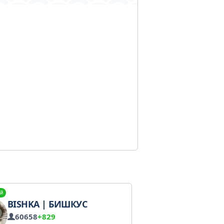
й
BISHKA | БИШКУС
60658
+829