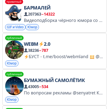
приватный
БАРМАЛЕЙ
207363
−14322
Видеоподборка чёрного юмора со всего интернета
GIF и Video
Юмор
публичный
WEBM
2.0
38236
−787
БУСТ - t.me/boost/webmland
@webmAds @holopiva @SOROKIN17 – реклама
Юмор
публичный
БУМАЖНЫЙ САМОЛЁТИК
43005
−534
По вопросам рекламы @senyatret Купить рекламу: https://telega.in/c/paperpublic Остерегайтесь мошенников! Мы в VK: https://vk.com/paper.comics РКН https://vk.cc/cIdEQu
Юмор