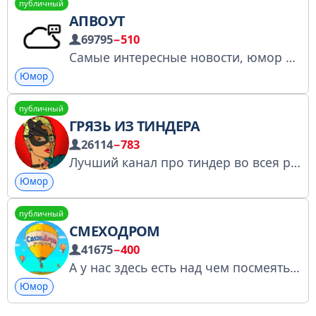
публичный
АПВОУТ
69795
−510
Самые интересные новости, юмор и тренды из мира технологий, ИТ и бизнеса со всего интернета Для рекламы @krotovec так же можно к @TgPodbor_bot Предложить пост @upvote_proposal_bot РКН 4947222460 vk.cc/cHK2n6
Юмор
публичный
ГРЯЗЬ ИЗ ТИНДЕРА
26114
−783
Лучший канал про тиндер во всея руси! Покупаю каналы от 2к охвата / купить рекламу @tradadv
Юмор
публичный
СМЕХОДРОМ
41675
−400
А у нас здесь есть над чем посмеяться. Душевные шутки, анекдоты и забавные видео, это СмехоДром! Админ(Реклама): @smmdan , @smm2nd
Юмор