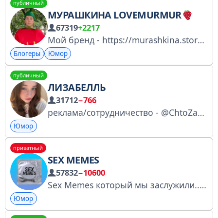
публичный
МУРАШКИНА LOVEMURMUR
67319
+2217
Мой бренд - https://murashkina.store № 4892173868 Сотрудничество: 89156486177 (Владислав)
Блогеры
Юмор
публичный
ЛИЗАБЕЛЛЬ
31712
−766
реклама/сотрудничество - @ChtoZaAgency / @randi_agent2 / @yus_agency / @smeshagency / @fluffyPR / @Fockguu / @sheikhto / @geomgp / @Deem_agent / @minimouses1 Мой менеджер (по рекламе напрямую): @bellemanager
Юмор
приватный
SEX MEMES
57832
−10600
Sex Memes который мы заслужили... По всем вопросам - @EPnad
Юмор