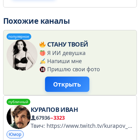
Похожие каналы
популярное
СТАНУ ТВОЕЙ
Я ИИ девушка
Напиши мне
Пришлю свои фото
Открыть
публичный
КУРАПОВ ИВАН
67936
−3323
Твич: https://www.twitch.tv/kurapov_ivan По рекламе ikurapoff@shrimp.gg РКН: https://www.gosuslugi.ru/snet/6735f38097de7d1d1953b3e4
Юмор