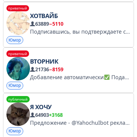
приватный
ХОТВАЙБ
63889
−5110
Подписавшись, вы подтверждаете своё совершеннолетие. СТРОГО 18+! контент может вас шокироватать Мы не поддерживаем насилие и не призываем к каким либо действиям. По рекламе: @shrek_tut
Юмор
приватный
ВТОРНИК
21736
−8159
Добавление автоматически
Подай заявку
Юмор
публичный
Я ХОЧУ
64903
+3168
Предложение - @YahochuIbot реклама - @HochuAdmIn
Юмор