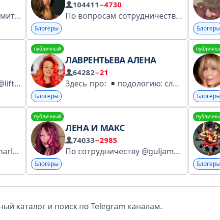
104411
−4730
Завод по производству амитриптилина Чат - https://t.me/+sAktYua9OilkOWM0 Преждложка - @Amytrip_bot Boosty - https://boosty.to/amytrip Discord - https://discord.gg/amytrip Буст канала - https://t.me/boost/amytrippy
По вопросам сотрудничества/рекламы - +7 (917) 014-21-05- Елизавета Регистрация в перечне РКН: https://clck.ru/3GPGgs #D5ZBE
Блогеры
Блогер
публичный
публичны
ЛАВРЕНТЬЕВА АЛЕНА
64282
−21
Реклама: @oldpurple TG @liftoff_company YT • Ютуб https://www.youtube.com/@1337LikeR • ТикТок https://tiktok.com/@1337likerr • ДС https://discord.gg/1337l1k3r • Регистрация https://vk.cc/cIeaqD
Здесь про:
подологию: сложные уникальные случаи, динамика до/после
Блогеры
Блогер
публичный
публичны
ЛЕНА И МАКС
74033
−2985
booking & pr: ads@slavamarlow.com slavamarlow.com 4938517839
По сотрудничеству @guljamal_mr https://www.gosuslugi.ru/snet/67aae0e375b36e054ef4f6c3
Блогеры
Блогер
ый каталог и поиск по Telegram каналам.