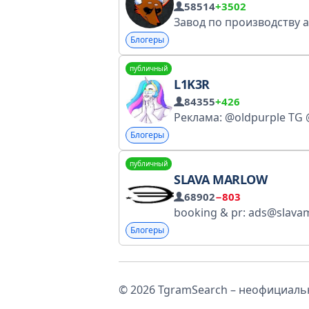
58514
+3502
Блогеры
публичный
L1K3R
84355
+426
Блогеры
публичный
SLAVA MARLOW
68902
−803
Блогеры
© 2026 TgramSearch – неофициальн