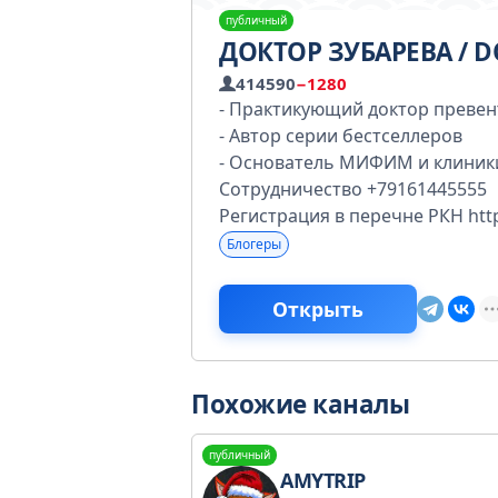
публичный
ДОКТОР ЗУБАРЕВА / 
414590
−1280
- Практикующий доктор преве
- Автор серии бестселлеров
- Основатель МИФИМ и клиник
Сотрудничество +79161445555
Регистрация в перечне РКН https
Блогеры
Открыть
Похожие каналы
публичный
AMYTRIP