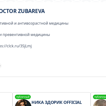
DOCTOR ZUBAREVA
нтивной и антивозрастной медицины
и превентивной медицины
://clck.ru/3SjLmj
публичный
публичны
НИКА ЗДОРИК OFFICIAL