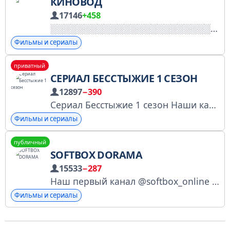
КИНОВОД
17146
+458
Фильмы и сериалы
приватный
СЕРИАЛ БЕССТЫЖИЕ 1 СЕЗОН
12897
−390
Сериал Бесстыжие 1 сезон Наши каталоги - https://t.me/joinchat/k9hbNf4odT5mZjgy Рекламный прайс - @priceavd По поводу сотрудничества @kinolord
Фильмы и сериалы
публичный
SOFTBOX DORAMA
15533
−287
Наш первый канал @softbox_online Наш второй канал @softboxprime
Фильмы и сериалы