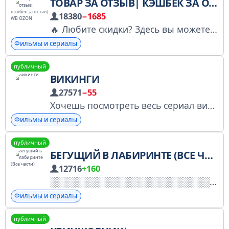
ТОВАР ЗА ОТЗЫВ| КЭШБЕК ЗА ОТЗЫВ| WB OZON
18380
−1685
🔥 Любите скидки? Здесь вы можете приобрести товары Wildberries и OZON за отзыв с кешбеком до 100%! 📌Продвигайте свои карточки товаров на маркетплейсах. Получайте выкупы и отзывы реальных покупателей за кешбек. Разместить публикацию: @feddanil
Фильмы и сериалы
публичный
ВИКИНГИ
27571
−55
Хочешь посмотреть весь сериал викинги прямо в Телеграм? Тогда ты в нужном месте!
Фильмы и сериалы
публичный
БЕГУЩИЙ В ЛАБИРИНТЕ (ВСЕ ЧАСТИ)
12716
+160
Фильмы и сериалы
публичный