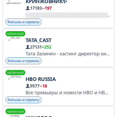
КРИНЖОВНИК✨
17183
−197
Фильмы и сериалы
публичный
ТАТА_CAST
27131
+252
Тата Залинян - кастинг-директор кинокомпании «Среда». Сайт агентства - https://tatacast.ru Номер заявления на регистрацию в Роскомнадзоре - № 4776923010
Фильмы и сериалы
публичный
HBO RUSSIA
9577
−18
Все премьеры и новости HBO и HBO Max теперь и на русском языке по рекламе: @adabalt Фан-сообщество любителей сериалов и фильмов платформы #HBO менеджер: @vitya_aresov реклама через биржу: telega.in/c/+nWZtKq76MmdiNTAy not official channel
Фильмы и сериалы
публичный