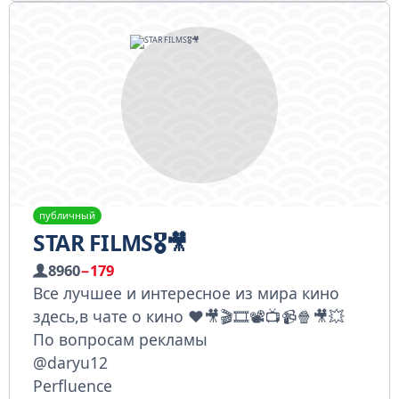
публичный
STAR FILMS🎖🎥
8960
−179
Все лучшее и интересное из мира кино
здесь,в чате о кино ♥️🎥🎬🎞️📽️📺📹🍿🎥💥
По вопросам рекламы
@daryu12
Perfluence