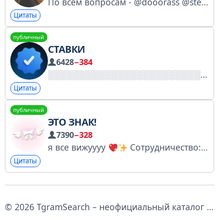
По всем вопросам - @dooorass @stepnricci Ваш пост - 100₽
Цитаты
публичный
СТАВКИ
6428
−384
Цитаты
публичный
ЭТО ЗНАК!
7390
−328
я все вижуууу
Сотрудничество: @Harter_Patter
Цитаты
© 2026 TgramSearch – неофициальный каталог и поиск по Telegram каналам.