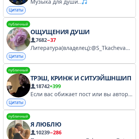
Музыка для души..
Цитаты
публичный
ОЩУЩЕНИЯ ДУШИ
7682
−37
Литература(владелец):@S_TkachevaN Менеджер @davidtg_official менеджер:@Lexrus_1 Менеджер: @Diggsale Купить рекламу: https://telega.in/c/tkacheva
Цитаты
публичный
ТРЭШ, КРИНЖ И СИТУЭЙШНШИП
18742
+399
Если вас обижает пост или вы автор твита — напишите админу @ggooss в лс. По поводу рекламы только сюда: @ggooss Менеджер: @aiphariusomegon В конкурсах не участвуем, менеджеров больше нет. Другие каналы: @ocpochmac / @dfzwe4 / @pla4ut_nebeca
Цитаты
публичный
Я ЛЮБЛЮ
10239
−286