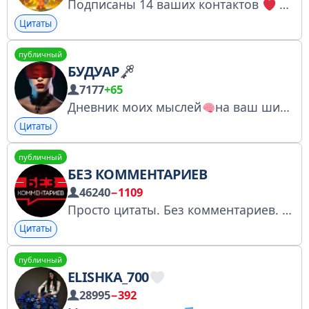
Подписаны 14 ваших контактов
По всем вопросам: @tarased / @depay_arina Закупаю: @pabloSIN Ссылка для друзей - https://t.me/+LFg-0J_0XqQ2YWRi
Цитаты
публичный
БУДУАР
7177
+65
Дневник моих мыслей
на ваш шикарный вкус
Цитаты
публичный
БЕЗ КОММЕНТАРИЕВ
46240
−1109
Просто цитаты. Без комментариев. Для связи - @nocomments_admin По вопросам сотрудничества - @JohnSmithNow Регистрация в РКН https://clck.ru/3FTP6V
Цитаты
публичный
ELISHKA_700
28995
−392