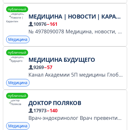
публичный
МЕДИЦИНА | НОВОСТИ | КАРАНТИН
10976
−161
№ 4978090078 Медицина, новости, коронавирус, Россия, СНГ, всё самое актуальное и свежее! По вопросам рекламы обращаться к @KarinaNep
Медицина
публичный
МЕДИЦИНА БУДУЩЕГО
9269
−57
Канал Академии 5П медицины Глобал Номер заявления № 5005380190 Обучаем разрабатывать персонализированные программы лечения и превенции, а также подходить к проблеме пациента комплексно. Наш сайт: https://globalacademy.ru/ Связь: @Feedback_global_5p_bot
Медицина
публичный
ДОКТОР ПОЛЯКОВ
17973
−140
Врач-эндокринолог Врач превентивной медицины. "Превентивная медицина в здравоохранении» https://fantel.pro/preventivnaya-medicina/ № 6752398337
Медицина