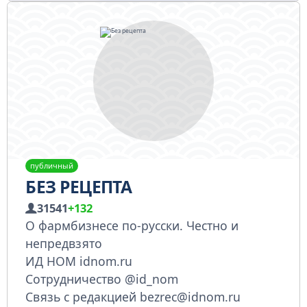
публичный
БЕЗ РЕЦЕПТА
31541
+132
О фармбизнесе по-русски. Честно и
непредвзято
ИД НОМ idnom.ru
Cотрудничество @id_nom
Cвязь с редакцией bezrec@idnom.ru