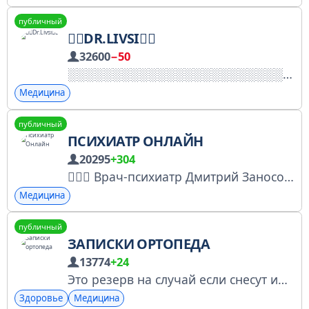
публичный
🏴‍☠️DR.LIVSI🏴‍☠️
32600
−50
Медицина
публичный
ПСИХИАТР ОНЛАЙН
20295
+304
👨🏼‍⚕️ Врач-психиатр Дмитрий Заносов ✌🏼 Лицензирован РФ и Израилем 💻 Приём очно и online: psy03.ru 🏥 Собрал команду психологов и психиатров • разбор клинических случаев • ▪️Пациентский чат - @psy03chat ▪️Пациентский бот - @psy03bot
Медицина
публичный
ЗАПИСКИ ОРТОПЕДА
13774
+24
Это резерв на случай если снесут инсту
Здоровье
Медицина