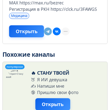
MAX https://max.ru/bezrec
Регистрация в РКН https://clck.ru/3FAWGS
Медицина
Открыть
Похожие каналы
популярное
🔥
СТАНУ ТВОЕЙ
🍑
Я ИИ девушка
✍️
Напиши мне
🔞
Пришлю свои фото
Открыть