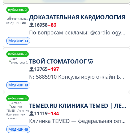
публичный
ДОКАЗАТЕЛЬНАЯ КАРДИОЛОГИЯ
16958
−86
По вопросам рекламы: @cardiology_admin Доказательная медицина в кардиологии
Медицина
публичный
ТВОЙ СТОМАТОЛОГ 🦷
13765
−197
№ 5885910 Консультирую онлайн БЕСПЛАТНО @vadbel1310 Если что-то срочное, то звони +79057685253 Твой стоматолог из интернета. Расскажу про все, что связано с твоим ртом! В миру Трофимов Вадим Олегович https://telega.in/c/vadbel1310public
Медицина
публичный
TEMED.RU КЛИНИКА TEMED | ЛЕЧЕНИЕ БОЛИ В СПИНЕ И СУСТАВАХ
11119
−134
Клиника TEMED — федеральная сеть, уже 7 лет лечим боли в спине и межпозвонковые грыжи БЕЗ ОПЕРАЦИИ. 7 клиник: Москва, Санкт-Петербург, Казань, Уфа, Краснодар, Екатеринбург. 📱Написать нам: t.me/temed_rus_bot 🌐 clck.ru/3B7Tff 📞 +7 (958) 405 63 64
Медицина