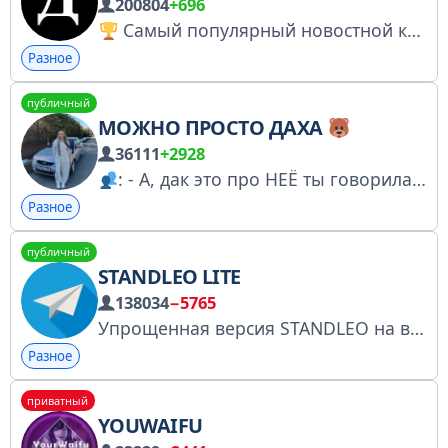
200804
+696
Самый популярный новостной канал Узбекистана на русском языке.
Разное
публичный
МОЖНО ПРОСТО ДАХА
36111
+2928
: - А, дак это про НЕЁ ты говорила ? Instagram: menshhikh Tik-Tok : Можно просто Даха № 6756449497 Реклама/ Сотрудничество в личку @Dascha_Menshhikh 🩷
Разное
публичный
STANDLEO LITE
138034
−5765
Упрощенная версия STANDLEO на версии 0.10.11 Оригинальная по 0.37.0 тут @th3le0tg Данный проект не претендует на владение материалами и создан исключительно в некоммерческих целях как фан-проект. made by @embresstg
Разное
приватный
YOUWAIFU