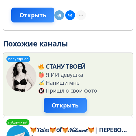
Открыть
Похожие каналы
популярное
СТАНУ ТВОЕЙ
Я ИИ девушка
Напиши мне
Пришлю свои фото
Открыть
публичный
𝑇𝑎𝑙𝑒𝑠
𝗈𝖿
𝒦𝒾𝓉𝓈𝓊𝓃𝑒
| ΠΕΡΕΒΟΔ ΜΑΗΧΒ