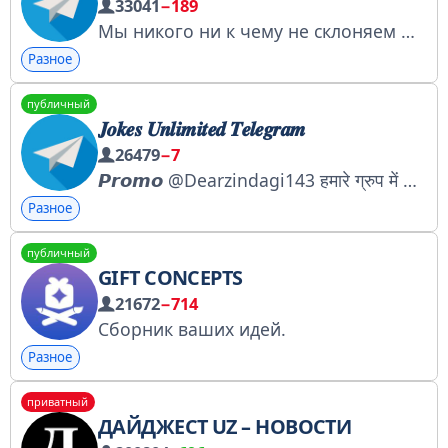
33041
−189
Мы никого ни к чему не склоняем — кроме как к любви к лисам!
Разное
публичный
𝑱𝒐𝒌𝒆𝒔 𝑼𝒏𝒍𝒊𝒎𝒊𝒕𝒆𝒅 𝑻𝒆𝒍𝒆𝒈𝒓𝒂𝒎
26479
−7
𝙋𝙧𝙤𝙢𝙤 @Dearzindagi143 हमारे ग्रुप में आइए यहां रोते हुए इंसान भी हंसाए जाते है जो नहीं रोते उनको पीटकर रुला के फिर हंसाया जाता है
Разное
публичный
GIFT CONCEPTS
21672
−714
Сборник ваших идей.
Разное
приватный
ДАЙДЖЕСТ UZ – НОВОСТИ