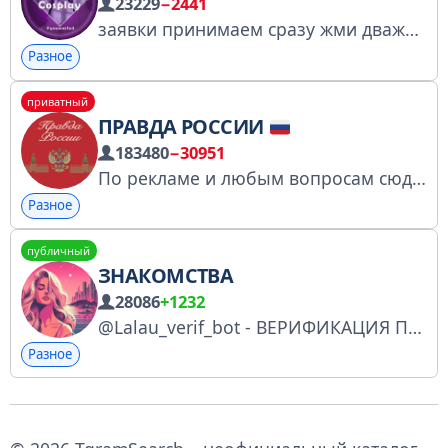
23229
−2441
заявки принимаем сразу жми дважды строго 18+
Разное
приватный
ПРАВДА РОССИИ
183480
−30951
По рекламе и любым вопросам сюда (владелец )
Разное
публичный
ЗНАКОМСТВА
28086
+1232
@Lalau_verif_bot - ВЕРИФИКАЦИЯ Правила: https://telegra.ph/Pravila-lalau-12-18 @sponsori_moskva_bot - бот знакомств @Lalau_infox_bot - ссылки на нас! https://t.me/offlove_chatt Новый чат оффлов! По всем вопросам @W1sefox
Разное