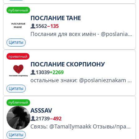
публичный
ПОСЛАНИЕ ТАНЕ
5562
−135
Послания для всех имён - @poslania_imenam Только сотрудничество по рекламе: @anna_thesun
Цитаты
приватный
ПОСЛАНИЕ СКОРПИОНУ
13039
+2269
остальные знаки: @poslanieznakam сотрудничество: @Serzimsz
Цитаты
публичный
ASSSAV
21739
−492
Связь: @TamalIymaakk Отзывы/прайс https://t.me/+AX7uEbvt2lMwNDky
Цитаты