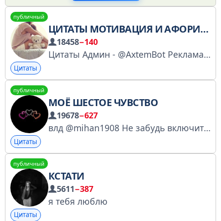
публичный
ЦИТАТЫ МОТИВАЦИЯ И АФОРИЗМЫ
18458
−140
Цитаты Админ - @AxtemBot Реклама - t.me/pozitiv08_rek Рекламу не предлагать!
Цитаты
публичный
МОЁ ШЕСТОЕ ЧУВСТВО
19678
−627
влд @mihan1908 Не забудь включить уведомления.
Цитаты
публичный
КСТАТИ
5611
−387
я тебя люблю
Цитаты