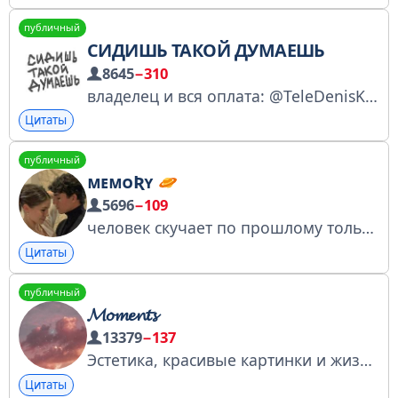
публичный
СИДИШЬ ТАКОЙ ДУМАЕШЬ
8645
−310
владелец и вся оплата: @TeleDenisKa Купить рекламу: https://telega.in/c/sidiw_dumaew
Цитаты
публичный
ᴍᴇᴍᴏƦʏ
5696
−109
человек скучает по прошлому только тогда, когда он не счастлив в настоящем... @memoryesss1_bot
Цитаты
публичный
𝓜𝓸𝓶𝓮𝓷𝓽𝓼
13379
−137
Эстетика, красивые картинки и жизненные советы
Цитаты