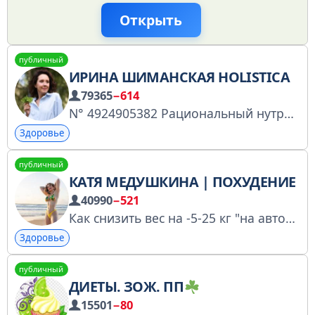
Открыть
публичный
ИРИНА ШИМАНСКАЯ HOLISTICA
79365
−614
N° 4924905382 Рациональный нутрициолог Энергия, легкость, плоский живот, красивая кожа, здоровый вес и низкий уровень стресса с помощью еды и ЗОЖ вместо горстей БАД. Школа практической нутрициологии https://holistica.academy/
Здоровье
публичный
КАТЯ МЕДУШКИНА | ПОХУДЕНИЕ
40990
−521
Как снизить вес на -5-25 кг "на автомате"? Как перестать наедаться на ночь и избавиться от тяги к сладкому? Как победить гормоны и похудеть? Каждый день делюсь упражнениями, меню, бесплатными чек-листами и гайдами Подарок в закрепе
Здоровье
публичный
ДИЕТЫ. ЗОЖ. ПП
15501
−80