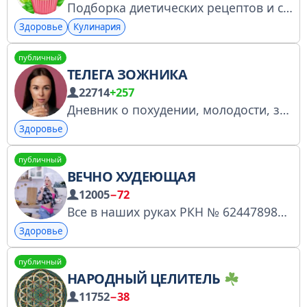
Подборка диетических рецептов и советов по правильному питанию с расчётом БЖУ. И не только.... По всем вопросам ТОЛЬКО на @TS_adminn Других аккаунтов у нас нет.
Здоровье
Кулинария
публичный
ТЕЛЕГА ЗОЖНИКА
22714
+257
Дневник о похудении, молодости, здоровье, биохакинге, питании и исследованиях. Присоединяйся к мягкому марафону https://t.me/krylovaevgenia_bot?start=start Включен в перечень персональных страниц № 4851219768
Здоровье
публичный
ВЕЧНО ХУДЕЮЩАЯ
12005
−72
Все в наших руках РКН № 6244789865 По поводу рекламы писать @Zippak90
Здоровье
публичный
НАРОДНЫЙ ЦЕЛИТЕЛЬ
11752
−38