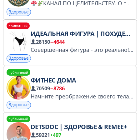
КАНАЛ ПО ЦЕЛИТЕЛЬСТВУ. О том, как исцелить тело и душу – естественно. Подписывайся. Пространство для познания принцыпов здоровья и перво-причин недугов. Лиш делимся своими мыслями.
Здоровье
приватный
ИДЕАЛЬНАЯ ФИГУРА | ПОХУДЕНИЕ
28150
−4644
Совершенная фигура - это реально! Давай достигнем этого вместе. Ссылка для подруги https://t.me/+zvq98v_AgrM5Njky Владелец @besty_adm № 6317765064
Здоровье
публичный
ФИТНЕС ДОМА
70509
−8786
Начните преображение своего тела и улучшение своего здоровья уже сегодня - подписывайтесь на наш канал! #VHKEI Реклама @eva_commerce Безнал: https://telega.in/c/fitsdoma РКН: vk.cc/cGJVk6
Здоровье
публичный
DETSDOC | ЗДОРОВЬЕ & REMEE+
59221
+497