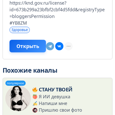
https://knd.gov.ru/license?
id=673b299a23bfbf2cbf4d5fdd&registryType
=bloggersPermission
#YB8ZM
Здоровье
Открыть
Похожие каналы
популярное
СТАНУ ТВОЕЙ
Я ИИ девушка
Напиши мне
Пришлю свои фото