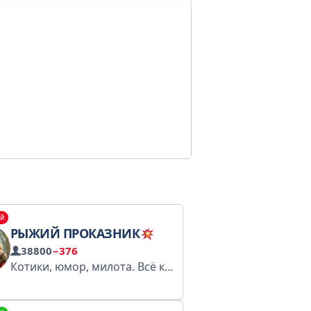
й
РЫЖИЙ ПРОКАЗНИК
38800
−376
Котики, юмор, милота. Всё как вы любите! Купить рекламу: https://telega.in/c/+qVfB9VEiDM81ZmY1 По рекламе: @nastya_kuy