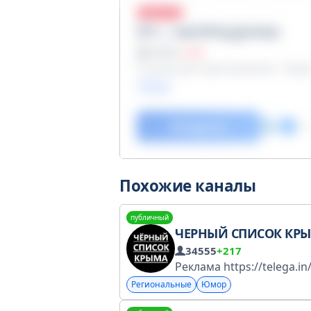
приватный
ЁП | ЗАПРЕЩЕНКА
24528
−816
Ссылка для приглашения - https
Юмор
Открыть
Похожие каналы
публичный
ЧЕРНЫЙ СПИСОК КР
34555
+217
Региональные
Юмор