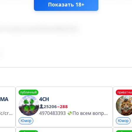
Показать 18+
://t.me/joinchat/ADOAntARljYzZTEy
публичный
приватны
ЫМА
4CH
25206
−288
Реклама https://telega.in/c/crimea_blacklist Админ @badcrimea_bot Посты в данном канале, прошу считать вымышленными. Просто юмор. ЧС ТГ https://knd.gov.ru/license?id=673b1f40340096358badf39c&registryType=bloggersPermission
4970483393
По всем вопросам: @Imijj0 ~ VK.COM/4CH
Юмор
Юмор