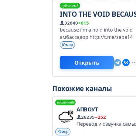
публичный
INTO THE VOID BECAU
32640
+615
because i'm a noid into the void
амбассадор http://t.me/sepa14
Юмор
Открыть
Похожие каналы
публичный
АПВОУТ
26235
−252
Юмор