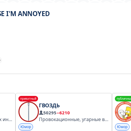
SE I'M ANNOYED
приватный
публичны
ГВОЗДЬ
50295
−6210
Перевод и озвучка самых интересных обсуждений с крупнейшего англоязычного форума #Reddit
Провокационные, угарные видео без цензуры
Юмор
Юмор