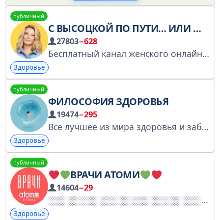
публичный
С ВЫСОЦКОЙ ПО ПУТИ… ИЛИ ЖИТЬ В 50 КАК В 30!
27803
−628
Бесплатный канал женского онлайн-клуба Юлии Высоцкой @vysotskayaofficial «Вкус жизни»
Здоровье
публичный
ФИЛОСОФИЯ ЗДОРОВЬЯ
19474
−295
Все лучшее из мира здоровья и заботы о себе. Долгих,здоровых лет вам
Здоровье
публичный
ВРАЧИ АТОМИ
14604
−29
Здоровье