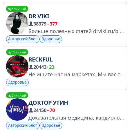
публичный
DR VIKI
38379
−377
Больше полезных статей drviki.ru/blog Запись в клинику https://n792926.yclients.com
Авторский блог
Здоровье
публичный
RECKFUL
20443
+23
Не ищите нас на маркетах. Мы вас сами найдем. Ссылка на барахолку: https://t.me/+VE4TQ9Fx-iIxNDBi По вовросам опта: 89206688666 Артем Ютубес: https://www.youtube.com/@ReckfulChannel
Здоровье
публичный
ДОКТОР УТИН
24150
−70
Доказательная медицина, кардиология, здоровый образ жизни. @lena_bol по сотрудничеству Запись на консультацию +79296727281 Анастасия *Данный канал не является руководством по диагностике и лечению https://gosuslugi.ru/snet/67a21e63c896c612028c72f8
Авторский блог
Здоровье