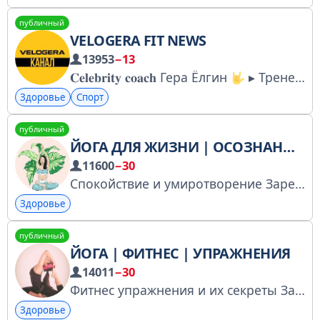
публичный
VELOGERA FIT NEWS
13953
−13
𝐂𝐞𝐥𝐞𝐛𝐫𝐢𝐭𝐲 𝐜𝐨𝐚𝐜𝐡 Гера Ёлгин
▸ Тренер и Педагог ▸ О моих обучениях ходят легенды | velogera.com Здесь жаркие новости и интересные факты в области фитнеса и персонального тренинга По всем вопросам @zabota_velogera2
Здоровье
Спорт
публичный
ЙОГА ДЛЯ ЖИЗНИ | ОСОЗНАННОСТЬ
11600
−30
Спокойствие и умиротворение Зарегистрирован в РКН: https://www.gosuslugi.ru/snet/67ae2c8e6857085566b8f5f0 По вопросам рекламы - @olgazaycevaa
Здоровье
публичный
ЙОГА | ФИТНЕС | УПРАЖНЕНИЯ
14011
−30
Фитнес упражнения и их секреты Зарегистрирован в РКН: https://www.gosuslugi.ru/snet/67a5f7f34689c2151c851970 По вопросам рекламы - @Mashahram
Здоровье