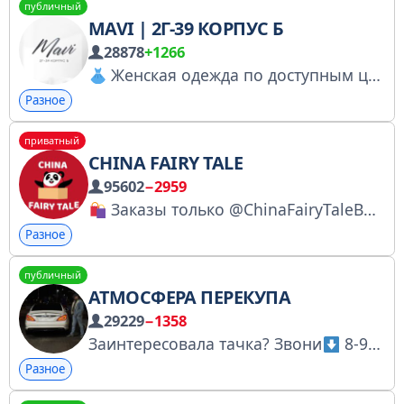
публичный
MAVI | 2Г-39 КОРПУС Б
28878
+1266
Женская одежда по доступным ценам
Разное
приватный
CHINA FAIRY TALE
95602
−2959
Заказы только @ChinaFairyTaleBot
Разное
публичный
АТМОСФЕРА ПЕРЕКУПА
29229
−1358
Заинтересовала тачка? Звони
8-967-007-44-45 или пиши @atmosfera_p Выложить тачку: @atmos_info По вопросам рекламы: @sam_sebe_perekup1 Ссылка для друзей: https://t.me/+3Gf_3VVlz8pjYjNi № 6350006469 #RUQOP
Разное