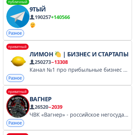
публичный
9ТЫЙ
190257
+140566
Разное
приватный
ЛИМОН
| БИЗНЕС И СТАРТАПЫ
250273
−13308
Канал №1 про прибыльные бизнес идеи и схемы заработка. Сотрудничество, реклама: @BogdanChizov Ссылка на канал: https://t.me/+nm1e5ZooK7xjMTky РКН: https://rkn.link/Q4W
Разное
приватный
ВАГНЕР
26520
−2039
ЧВК «Вагнер» - российское негосударственное вооружённое формирование с неясным правовым статусом, созданное Евгением Пригожиным. Сотрудничество - @Bansheeetg @karlogambin
Разное