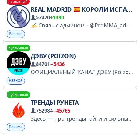
приватный
REAL MADRID
КОРОЛИ ИСПАНИИ
57470
+1390
Связь с админом - @ProMMA_admin
Разное
публичный
ДЭВУ (POIZON)
84701
−5436
ОФИЦИАЛЬНЫЙ КАНАЛ ДЭВУ (Poizon) - Специализированный маркетплейс для поиска и покупок оригинальных премиум товаров #YRK6N Номер заявления на портале “Госуслуг”: 7416546369 Регистрация в РКН: https://gosuslugi.ru/snet/6a1d8d95b8cdf62dffe56e3d
Разное
публичный
ТРЕНДЫ РУНЕТА
752984
−45765
Здесь — про тренды, айти и сильный маркетинг. Ваш проводник в интернет-культуру. По вопросам сотрудничества: @luiziliza РКН: https://clck.ru/3Pb6YA
Разное