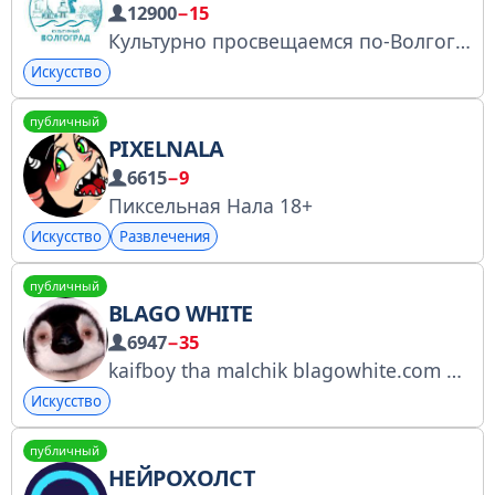
12900
−15
Культурно просвещаемся по-Волгоградски
Искусство
публичный
PIXELNALA
6615
−9
Пиксельная Нала 18+
Искусство
Развлечения
публичный
BLAGO WHITE
6947
−35
kaifboy tha malchik blagowhite.com Booking/MGMT: blagobusiness@mail.ru // @bersenevdan
Искусство
публичный
НЕЙРОХОЛСТ