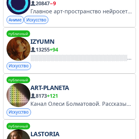
20847
−9
Главное арт-пространство нейросетей Сгенерировать изображение — https://neuro-holst.ru/ YouTube — https://www.youtube.com/@neuroholst ВК — https://vk.com/neuroholst Dzen — https://dzen.ru/neuro_holst TikTok — https://www.tiktok.com/@neuroholst
Аниме
Искусство
публичный
IZYUMN
13255
+94
Искусство
публичный
ART-PLANETA
8173
+121
Канал Олеси Болматовой. Рассказываю об институциональной поддержке современного искусства. @BolmatovaOlesya
Искусство
публичный
LASTORIA