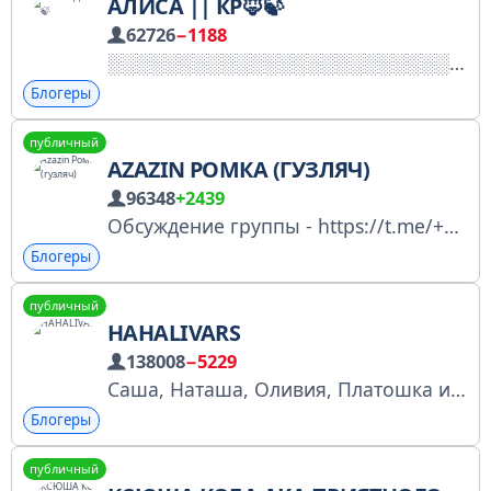
АЛИСА || КР🦊🍃
62726
−1188
Блогеры
публичный
AZAZIN РОМКА (ГУЗЛЯЧ)
96348
+2439
Обсуждение группы - https://t.me/+U84RRm2EHo03M2Ey Здесь гавно буду пердеть сракой из жопы Реклама: azazinkreet@justoffer.ru \ https://vk.com/azazinkreet_ads
Блогеры
публичный
HAHALIVARS
138008
−5229
Саша, Наташа, Оливия, Платошка и крошка Стешка ❤️ Семейное шоу о жизни, отношениях и немного безумия🤪 TikTok — tiktok.com/@hahalivars VK — vk.com/hahalivars YouTube — youtube.com/@hahalivars По сотрудничеству: +7 915 278-77-55 (Гео) РКН №045555
Блогеры
публичный