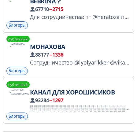
BEBRINA ❔
67710
−2715
Для сотрудничества: тг @heratoza почта smmkirey@gmail.com TW: https://www.twitch.tv/b3brina ПРИВАТКА: https://t.me/beebrah/6122 YT: https://www.youtube.com/@b3brinaz
Блогеры
публичный
МОНАХОВА
88177
−1336
Сотрудничество @lyolyarikker @vika_salv Мой паблик ВК https://vk.com/korocherecipe https://knd.gov.ru/license?id=67322c923438580dea79b4cf&registryType=bloggersPermission
Блогеры
публичный
КАНАЛ ДЛЯ ХОРОШИСИКОВ
93284
−1297
Блогеры