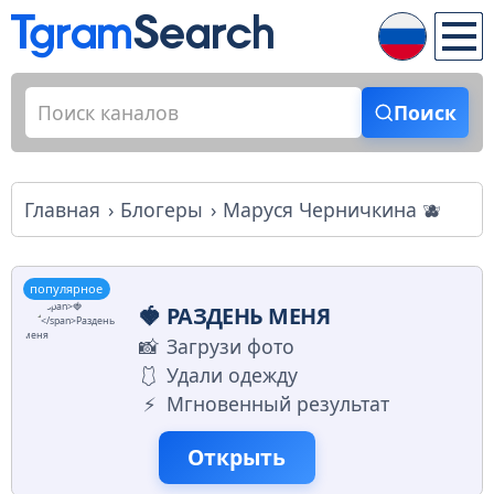
Поиск
Главная
Блогеры
Маруся Черничкина 🫐
популярное
🍓
РАЗДЕНЬ МЕНЯ
📸
Загрузи фото
🩱
Удали одежду
⚡️
Мгновенный результат
Открыть