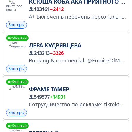
КСЮША КОБА AKA ПРИЯТНОГО ПОЛЕТА
103161
−2412
A+ Включен в перечень персональных страниц: https://www.gosuslugi.ru/snet/675fc1b2d90b86186553a323 Сотрудничество - koba@avtormedia.ru Приватный тг канал - https://t.me/tribute/app?startapp=s5g8 Твич - https://twitch.tv/priyatnogopoleta
Блогеры
публичный
ЛЕРА КУДРЯВЦЕВА
243213
−3226
Booking & commercial: @EmpireOfMusic_Tabriz или +79852267676 в what’s app; По вопросам рекламы: @KrisPROTG РКН: https://clck.ru/3MFw7w
Блогеры
публичный
ФРАМЕ ТАМЕР
549577
+14931
Сотрудничество по рекламе: tiktoktamer@yandex.ru "Включена Роскомнадзором в перечень персональных страниц: https://www.gosuslugi.ru/snet/677fc2276aa9672b96844708"
Блогеры
публичный