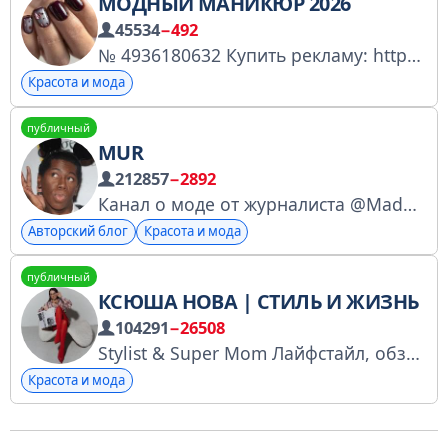
МОДНЫЙ МАНИКЮР 2026
45534
−492
№ 4936180632 Купить рекламу: https://telega.in/c/best_nail_art_for_your
Красота и мода
публичный
MUR
212857
−2892
Канал о моде от журналиста @MadonnaMurr Канал в MAX https://max.ru/MUR Мадонна Мур в YouTube: https://youtube.com/c/MadonnaMur Канал в реестре Роскомнадзора: https://knd.gov.ru/license?id=67376c8323bfbf2cbf4573d5&registryType=bloggersPermission
Авторский блог
Красота и мода
публичный
КСЮША НОВА | СТИЛЬ И ЖИЗНЬ
104291
−26508
Stylist & Super Mom Лайфстайл, обзоры, полезные советы от стилиста, креатор крутого контента
Красота и мода