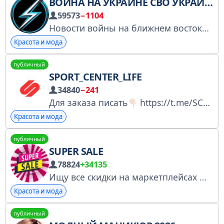
ВОЙНА НА УКРАИНЕ СВО УКРАИНА
59573
−1104
Новости войны на ближнем востоке Реклама: @novosty_kanaly
Красота и мода
публичный
SPORT_CENTER_LIFE
34840
−241
Для заказа писать
https://t.me/SC_KIZ Сеть магазинов г. Кизляр ~ •Доценко 1 | пер. Рыбный 15
Красота и мода
публичный
SUPER SALE
78824
+34135
Ищу все скидки на маркетплейсах
Эк
Красота и мода
публичный