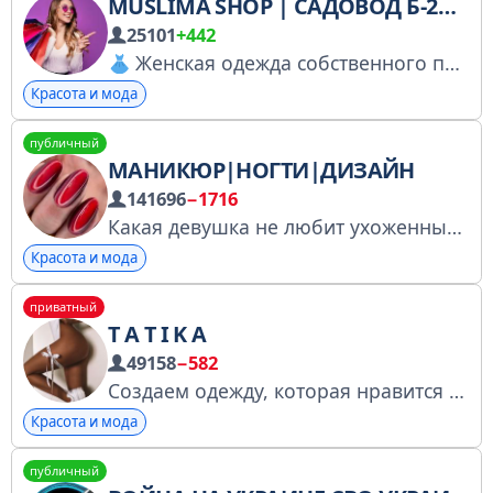
MUSLIMA SHOP | САДОВОД Б-2Д-91 | ЖЕНСКАЯ ОДЕЖДА
25101
+442
Женская одежда собственного производства
Красота и мода
публичный
МАНИКЮР|НОГТИ|ДИЗАЙН
141696
−1716
Какая девушка не любит ухоженные ручки? Мы делимся лучшими идеями
Красота и мода
приватный
T A T I K A
49158
−582
Создаем одежду, которая нравится не только тебе, но и ему) Дарю 500 бонусов — https://clck.ru/3GXSYE Телеграм-чат — https://salebot.site/tg_cnanell_1 Сайт-каталог T A T I K A — https://clck.ru/3GXSVj
Красота и мода
публичный