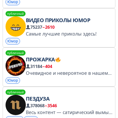
Юмор
публичный
ВИДЕО ПРИКОЛЫ ЮМОР
75237
−2610
Самые лучшие приколы здесь!
Юмор
публичный
ПРОЖАРКА
31184
−404
Очевидное и невероятное в нашем безумном мире. Садитесь поудобнее и пристегивайте ремни! РКН № 5512938177 По ВП обращаться к @Andrei_guru
Юмор
публичный
ПЕЗДУЗА
378068
−3546
Весь контент — сатирический вымысел, все совпадения случайны. Предложка: @Realpezduzabot Реклама: @strangelovedr, @RealPezduza Помощник: @politmanager