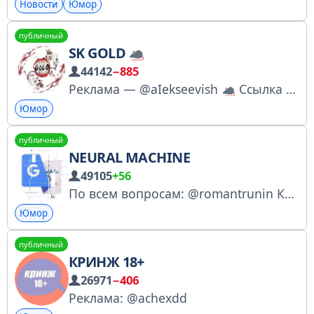
Новости
Юмор
публичный
SK GOLD
44142
−885
Реклама — @aIekseevish
Ссылка - https://t.me/+iiEXJkLM6UBkZDUy
Юмор
публичный
NEURAL MACHINE
49105
+56
По всем вопросам: @romantrunin Контент проекта сгенерирован из бессмысленных комбинаций букв и представляет собой глитчи нейросети Google Translate. Результаты отбираем творчески, как вы любите. Лицензия: https://clck.ru/3FYGtA
Юмор
публичный
КРИНЖ 18+
26971
−406
Реклама: @achexdd