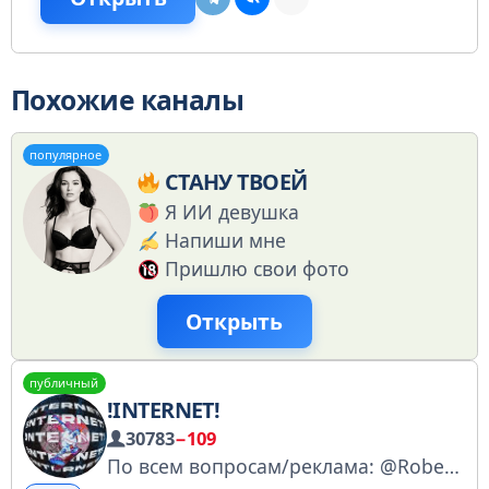
Похожие каналы
популярное
СТАНУ ТВОЕЙ
Я ИИ девушка
Напиши мне
Пришлю свои фото
Открыть
публичный
!INTERNET!
30783
−109
По всем вопросам/реклама: @Roberto_Garipini @cyberpunk_for_us - Киберпанк, который мы заслужили @chepushland - Чепушляндия @pastachnb - Издач Реклама: https://telega.in/c/internetpasta @qlessed (не писать) @AIphariusOmegon (не писать)