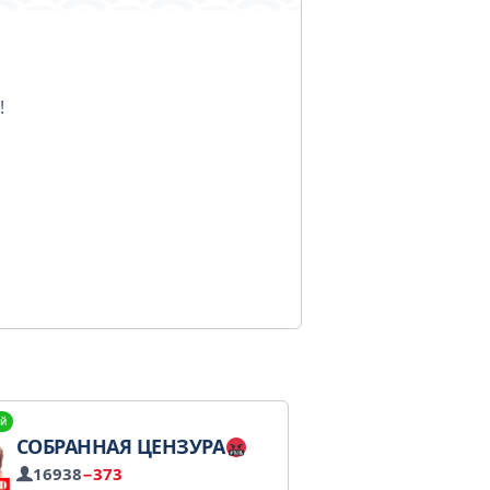
!
й
СОБРАННАЯ ЦЕНЗУРА
16938
−373