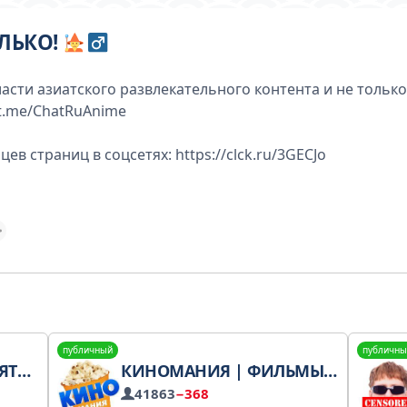
ОЛЬКО!
ласти азиатского развлекательного контента и не только
//t.me/ChatRuAnime
ев страниц в соцсетях: https://clck.ru/3GECJo
публичный
публичны
ГО
КИНОМАНИЯ | ФИЛЬМЫ ОНЛАЙН 2020
41863
−368